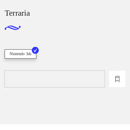
Terraria
Nintendo 3ds
loading