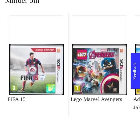
Minder om
Feedback
FIFA 15
Lego Marvel Avengers
Ad
Ja