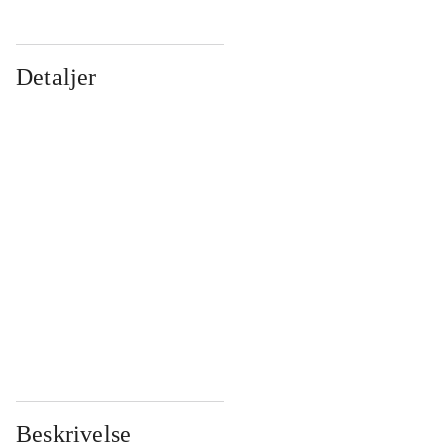
Detaljer
...
...
...
...
...
...
...
...
...
...
...
...
Beskrivelse