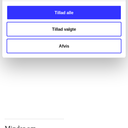
...
Tillad alle
Tillad valgte
...
Afvis
...
...
...