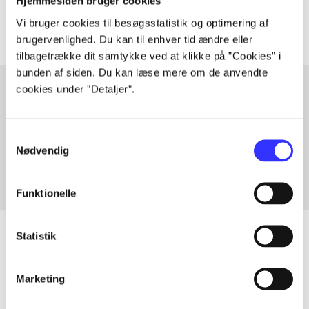
Artiklerne i
handler ofte om
Hjemmesiden bruger cookies
Vi bruger cookies til besøgsstatistik og optimering af
brugervenlighed. Du kan til enhver tid ændre eller
tilbagetrække dit samtykke ved at klikke på ”Cookies” i
bunden af siden. Du kan læse mere om de anvendte
cookies under ”Detaljer”.
Artikler med samme emner
Samtykkevalg
Fra
Nødvendig
Funktionelle
Statistik
Artikler
Marketing
Alle registrerede artikler fordelt på udgivelser