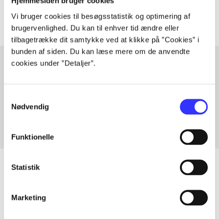
Artiklerne i
handler ofte om
Hjemmesiden bruger cookies
Vi bruger cookies til besøgsstatistik og optimering af
brugervenlighed. Du kan til enhver tid ændre eller
tilbagetrække dit samtykke ved at klikke på ”Cookies” i
bunden af siden. Du kan læse mere om de anvendte
cookies under ”Detaljer”.
Artikler med samme emner
Samtykkevalg
Fra
Nødvendig
Funktionelle
Statistik
Artikler
Marketing
Alle registrerede artikler fordelt på udgivelser