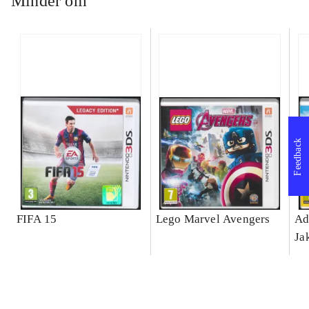
Minder om
Feedback
FIFA 15
Lego Marvel Avengers
Ad
Ja