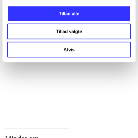
...
Tillad alle
Tillad valgte
...
Afvis
...
...
...