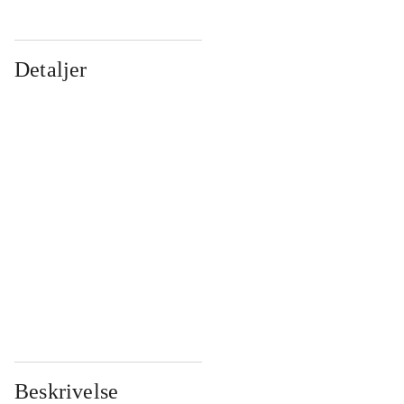
Detaljer
...
...
...
...
...
...
...
...
...
...
...
...
Beskrivelse