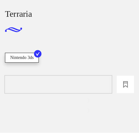
Terraria
Nintendo 3ds
loading