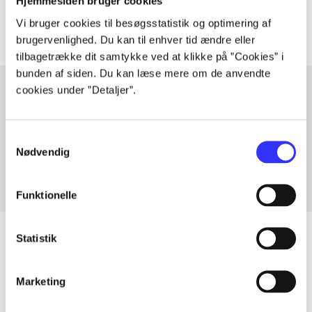
Artiklerne i
handler ofte om
Hjemmesiden bruger cookies
Vi bruger cookies til besøgsstatistik og optimering af
brugervenlighed. Du kan til enhver tid ændre eller
tilbagetrække dit samtykke ved at klikke på ”Cookies” i
bunden af siden. Du kan læse mere om de anvendte
cookies under ”Detaljer”.
Artikler med samme emner
Samtykkevalg
Fra
Nødvendig
Funktionelle
Statistik
Artikler
Marketing
Alle registrerede artikler fordelt på udgivelser