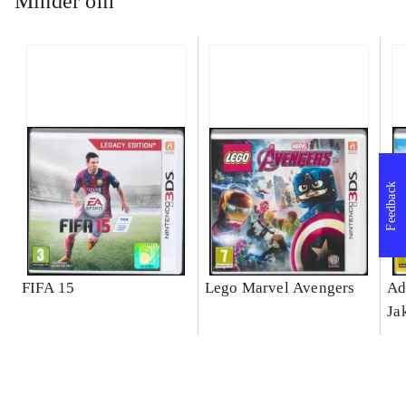
Minder om
Feedback
FIFA 15
Lego Marvel Avengers
Ad
Ja