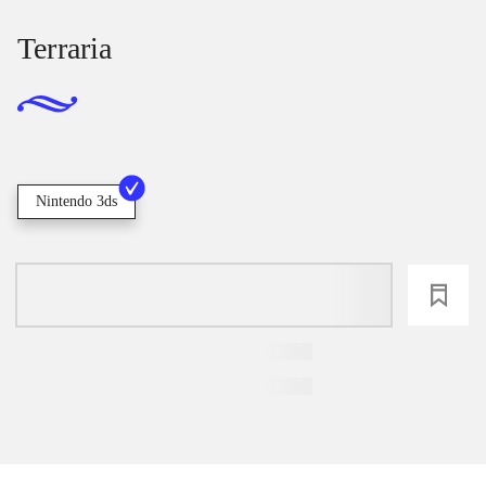
Terraria
Nintendo 3ds
loading