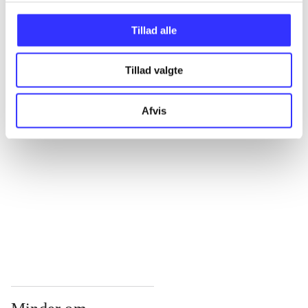
...
Tillad alle
Tillad valgte
...
Afvis
...
...
...