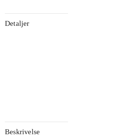
Detaljer
...
...
...
...
...
...
...
...
...
...
...
...
Beskrivelse