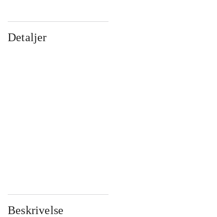
Detaljer
...
...
...
...
...
...
...
...
...
...
...
...
Beskrivelse