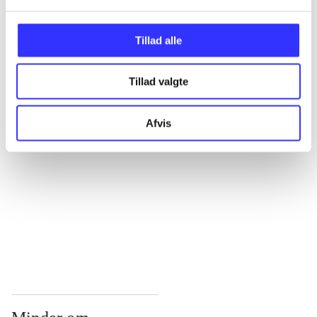
...
Tillad alle
...
Tillad valgte
...
Afvis
...
...