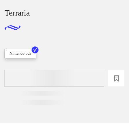
Terraria
Nintendo 3ds
loading