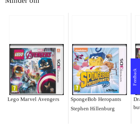
Minder om
Feedback
Lego Marvel Avengers
SpongeBob Heropants
Dr
bu
Stephen Hillenburg