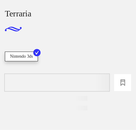
Terraria
Nintendo 3ds
loading