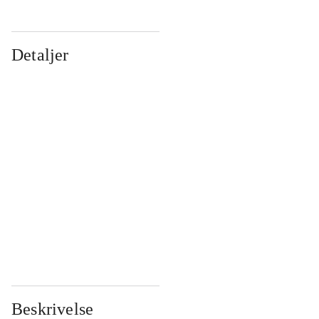
Detaljer
...
...
...
...
...
...
...
...
...
...
...
...
Beskrivelse