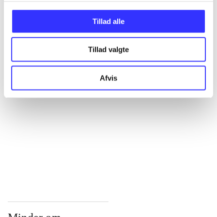
...
Tillad alle
Tillad valgte
...
Afvis
...
...
...