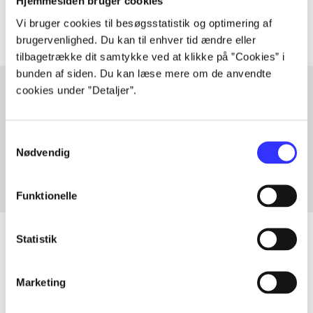
Artiklerne i
handler ofte om
Hjemmesiden bruger cookies
Vi bruger cookies til besøgsstatistik og optimering af
brugervenlighed. Du kan til enhver tid ændre eller
tilbagetrække dit samtykke ved at klikke på ”Cookies” i
bunden af siden. Du kan læse mere om de anvendte
cookies under ”Detaljer”.
Artikler med samme emner
Samtykkevalg
Fra
Nødvendig
Funktionelle
Statistik
Artikler
Marketing
Alle registrerede artikler fordelt på udgivelser