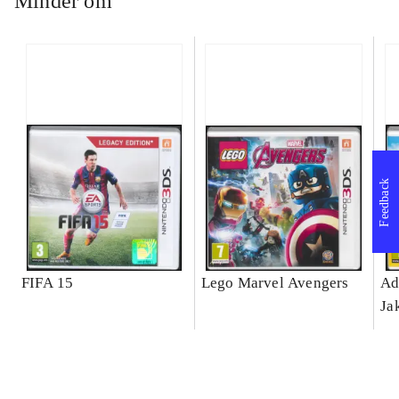
Minder om
Feedback
FIFA 15
Lego Marvel Avengers
Ad
Ja