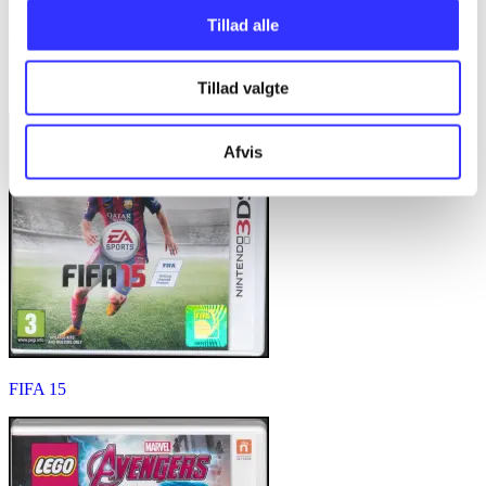
...
Tillad alle
Minder om
Tillad valgte
Afvis
FIFA 15