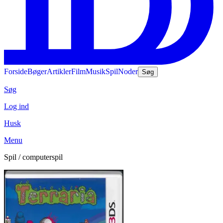
Forside
Bøger
Artikler
Film
Musik
Spil
Noder
Søg
Søg
Log ind
Husk
Menu
Spil / computerspil