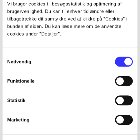
Vi bruger cookies til besøgsstatistik og optimering af
lorem ipsum dolor sit amet ...
brugervenlighed. Du kan til enhver tid ændre eller
tilbagetrække dit samtykke ved at klikke på ”Cookies” i
Tidsskrift
bunden af siden. Du kan læse mere om de anvendte
Artiklerne i
handler ofte om
cookies under ”Detaljer”.
Artikler med samme emner
Samtykkevalg
Fra
Nødvendig
Artikler
Funktionelle
Alle registrerede artikler fordelt på udgivelser
Statistik
...
...
Marketing
...
...