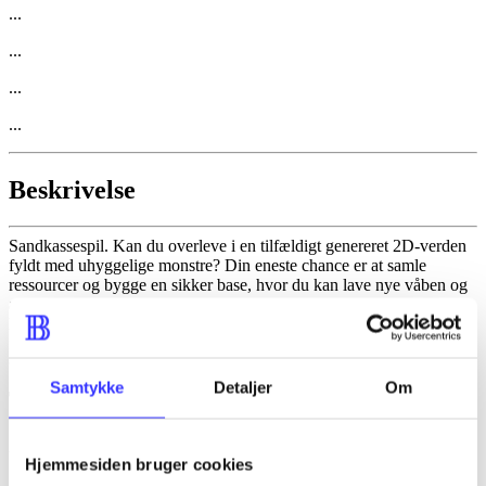
...
...
...
...
Beskrivelse
Sandkassespil. Kan du overleve i en tilfældigt genereret 2D-verden
fyldt med uhyggelige monstre? Din eneste chance er at samle
ressourcer og bygge en sikker base, hvor du kan lave nye våben og
andre brugbare genstande. Inviter op til tre venner med i spillet og
hjælp hinanden med at overleve og stå sammen i kampene mod
fjenderne.
Samtykke
Detaljer
Om
Tidsskrift
Artiklen er en del af
Hjemmesiden bruger cookies