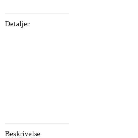
Detaljer
...
...
...
...
...
...
...
...
...
...
...
...
Beskrivelse