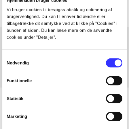
Artiklerne i
handler ofte om
Hjemmesiden bruger cookies
Vi bruger cookies til besøgsstatistik og optimering af
brugervenlighed. Du kan til enhver tid ændre eller
tilbagetrække dit samtykke ved at klikke på ”Cookies” i
bunden af siden. Du kan læse mere om de anvendte
cookies under ”Detaljer”.
Artikler med samme emner
Samtykkevalg
Fra
Nødvendig
Funktionelle
Statistik
Artikler
Marketing
Alle registrerede artikler fordelt på udgivelser