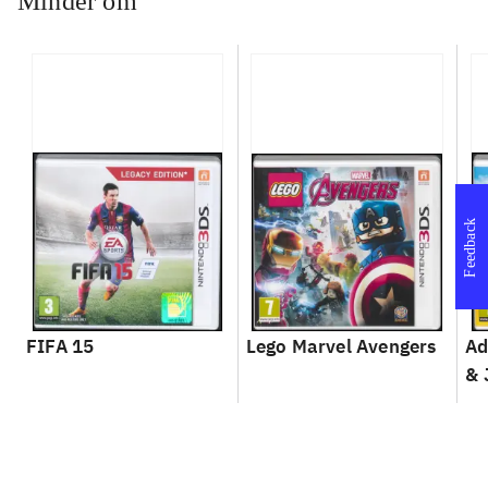
Minder om
Feedback
FIFA 15
Lego Marvel Avengers
Ad
& 