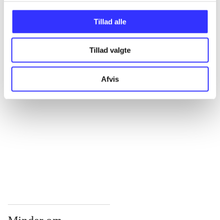
...
Tillad alle
Tillad valgte
...
Afvis
...
...
...