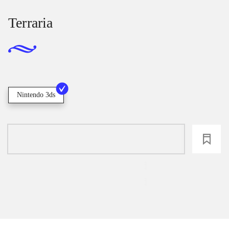
Terraria
Nintendo 3ds
loading