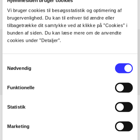
Artiklerne i
handler ofte om
Hjemmesiden bruger cookies
Vi bruger cookies til besøgsstatistik og optimering af
brugervenlighed. Du kan til enhver tid ændre eller
tilbagetrække dit samtykke ved at klikke på ”Cookies” i
bunden af siden. Du kan læse mere om de anvendte
cookies under ”Detaljer”.
Artikler med samme emner
Samtykkevalg
Fra
Nødvendig
Funktionelle
Statistik
Artikler
Marketing
Alle registrerede artikler fordelt på udgivelser