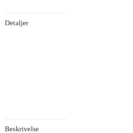
Detaljer
...
...
...
...
...
...
...
...
...
...
...
...
Beskrivelse