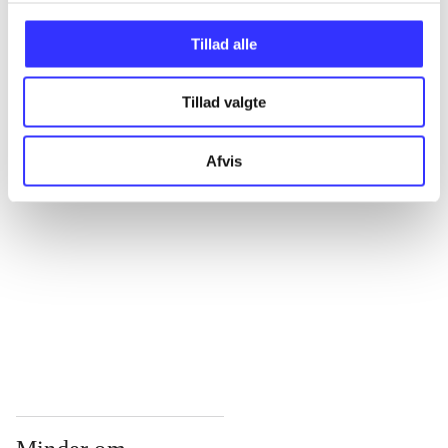
...
Tillad alle
Tillad valgte
...
Afvis
...
...
...