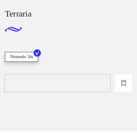
Terraria
Nintendo 3ds
loading