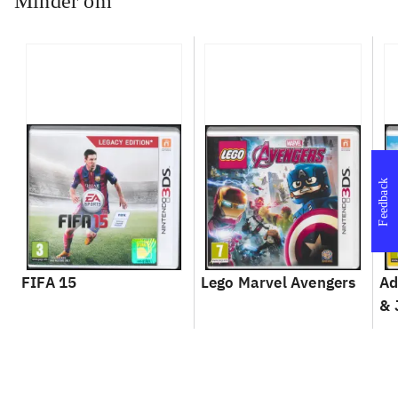
Minder om
Feedback
FIFA 15
Lego Marvel Avengers
Ad
& 