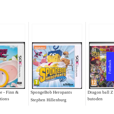
Feedback
e - Finn &
SpongeBob Heropants
Dragon ball Z
tions
butoden
Stephen Hillenburg