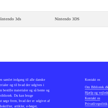
intendo 3ds
Nintendo 3DS
en samlet indgang til alle danske
Kontakt os
erialer og til hvad der udgives i
Om Bibliotek.d
 bestille materialer og så hente og
Hjælp og vejled
 bibliotek. Du kan bruge
Kontakt os
 at søge frem, hvad der er udgivet af
Privatlivspolitik
sskrifter, artikler, e-bøger,