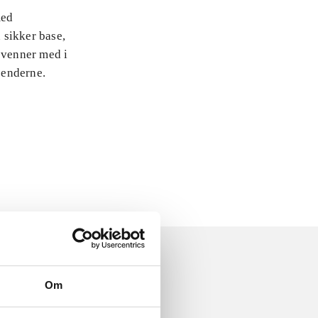
med
 sikker base,
 venner med i
jenderne.
Om