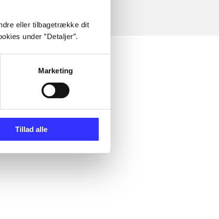
dre eller tilbagetrække dit
okies under ”Detaljer”.
Marketing
Tillad alle