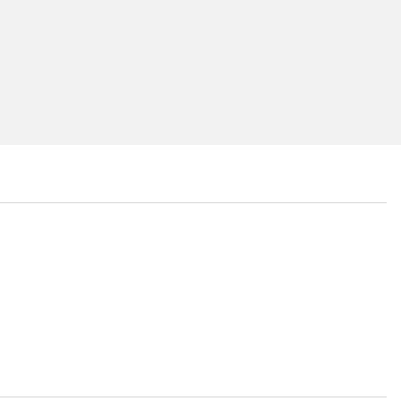
...
...