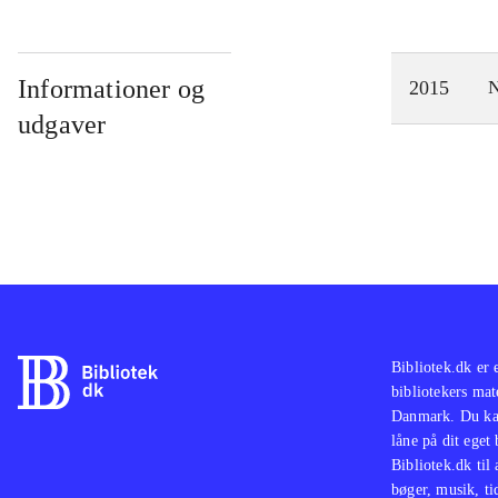
Informationer og
2015
N
udgaver
Bibliotek.dk er 
bibliotekers mat
Danmark. Du kan
låne på dit eget
Bibliotek.dk til
bøger, musik, tid