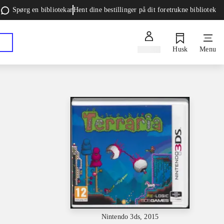
Spørg en bibliotekar
Hent dine bestillinger på dit foretrukne bibliotek
Log ind
Husk
Menu
Nintendo 3ds, 2015