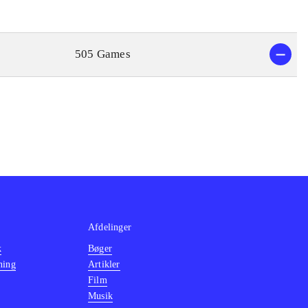
505 Games
Afdelinger
k
Bøger
ning
Artikler
Film
Musik