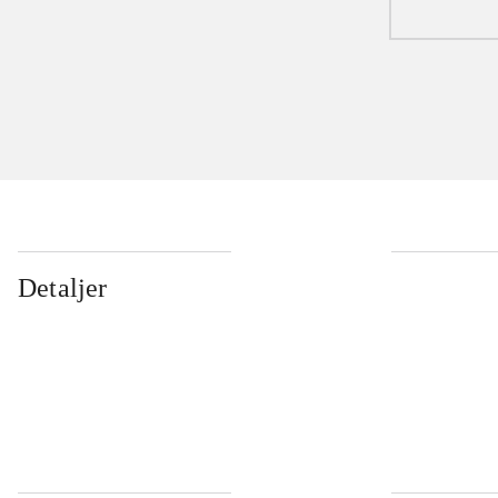
Detaljer
...
...
...
...