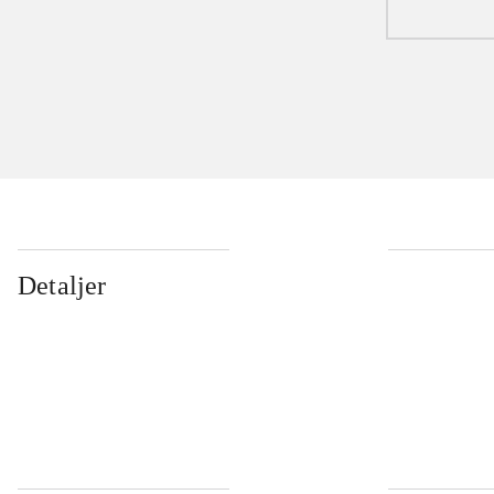
Detaljer
...
...
...
...