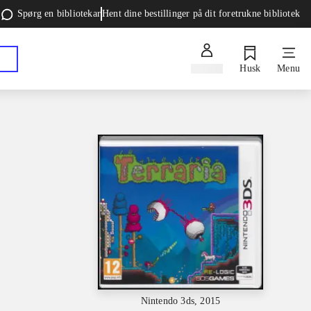
Spørg en bibliotekar
Hent dine bestillinger på dit foretrukne bibliotek
Log ind
Husk
Menu
Nintendo 3ds, 2015