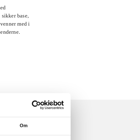
med
 sikker base,
 venner med i
jenderne.
Om