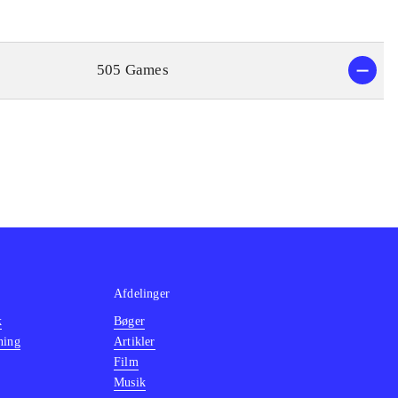
505 Games
Afdelinger
k
Bøger
ning
Artikler
Film
Musik