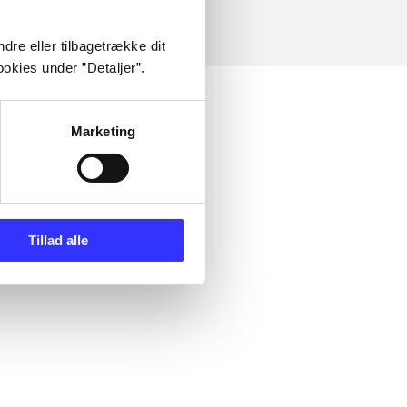
dre eller tilbagetrække dit
okies under ”Detaljer”.
Marketing
Tillad alle