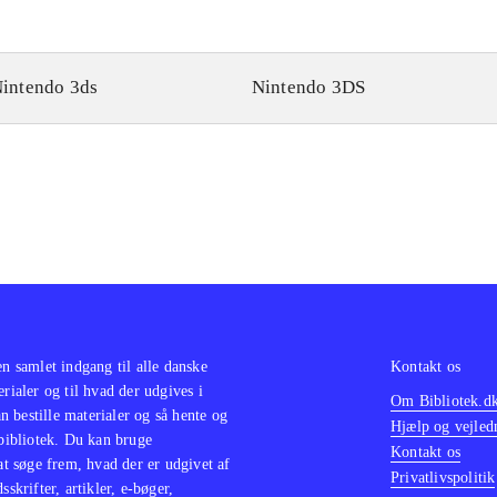
intendo 3ds
Nintendo 3DS
en samlet indgang til alle danske
Kontakt os
erialer og til hvad der udgives i
Om Bibliotek.d
 bestille materialer og så hente og
Hjælp og vejled
 bibliotek. Du kan bruge
Kontakt os
 at søge frem, hvad der er udgivet af
Privatlivspolitik
sskrifter, artikler, e-bøger,