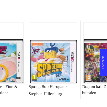
Feedback
e - Finn &
SpongeBob Heropants
Dragon ball Z
tions
butoden
Stephen Hillenburg