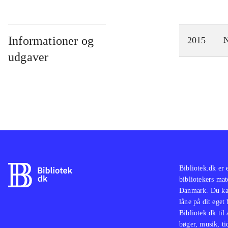
Informationer og
2015
N
udgaver
Bibliotek.dk er 
bibliotekers mat
Danmark. Du kan
låne på dit eget
Bibliotek.dk til
bøger, musik, tid