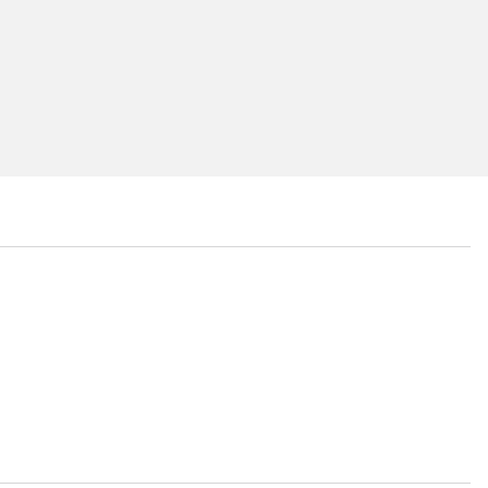
...
...