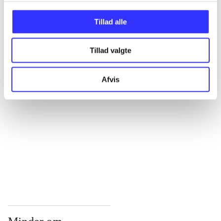
...
Tillad alle
Tillad valgte
...
Afvis
...
...
...