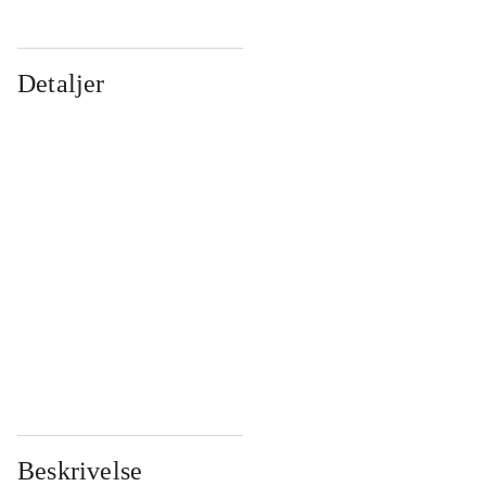
Detaljer
...
...
...
...
...
...
...
...
...
...
...
...
Beskrivelse