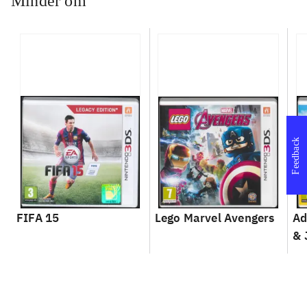
Minder om
Feedback
FIFA 15
Lego Marvel Avengers
Ad
& 