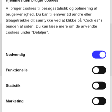
Artiklerne i
handler ofte om
Hjemmesiden bruger cookies
Vi bruger cookies til besøgsstatistik og optimering af
brugervenlighed. Du kan til enhver tid ændre eller
tilbagetrække dit samtykke ved at klikke på ”Cookies” i
bunden af siden. Du kan læse mere om de anvendte
cookies under ”Detaljer”.
Artikler med samme emner
Samtykkevalg
Fra
Nødvendig
Funktionelle
Statistik
Artikler
Marketing
Alle registrerede artikler fordelt på udgivelser