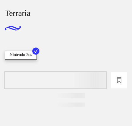
Terraria
Nintendo 3ds
loading