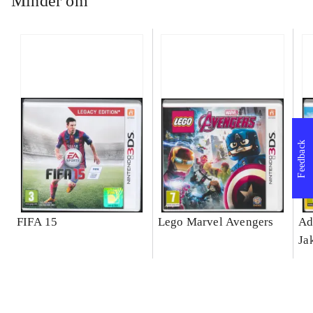
Minder om
Feedback
FIFA 15
Lego Marvel Avengers
Ad
Ja