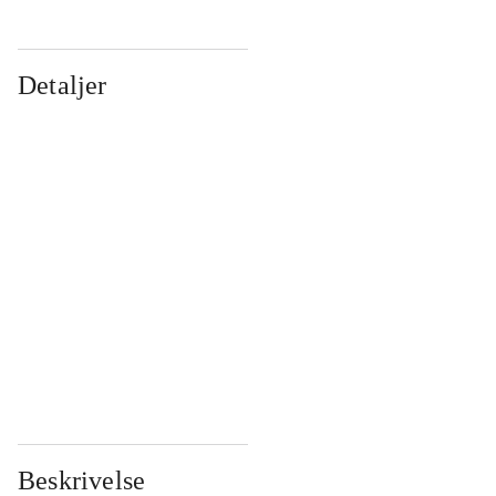
Detaljer
...
...
...
...
...
...
...
...
...
...
...
...
Beskrivelse