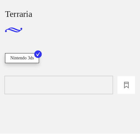
Terraria
Nintendo 3ds
loading