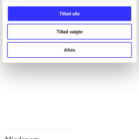
...
Tillad alle
Tillad valgte
...
Afvis
...
...
...