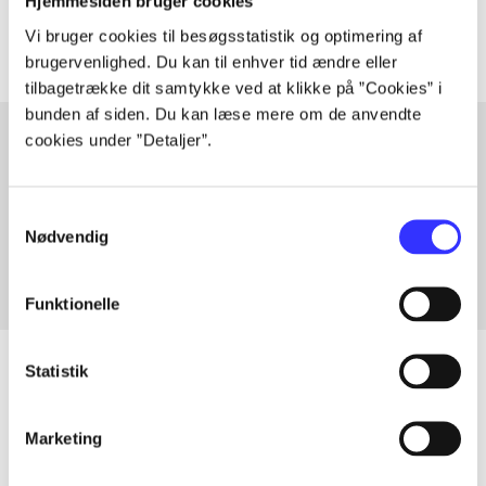
Artiklerne i
handler ofte om
Hjemmesiden bruger cookies
Vi bruger cookies til besøgsstatistik og optimering af
brugervenlighed. Du kan til enhver tid ændre eller
tilbagetrække dit samtykke ved at klikke på ”Cookies” i
bunden af siden. Du kan læse mere om de anvendte
cookies under ”Detaljer”.
Artikler med samme emner
Samtykkevalg
Fra
Nødvendig
Funktionelle
Statistik
Artikler
Marketing
Alle registrerede artikler fordelt på udgivelser