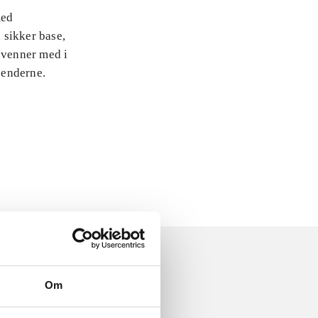
med
 sikker base,
 venner med i
jenderne.
Om