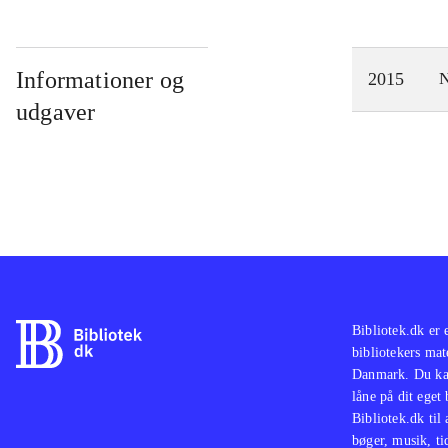
Informationer og
2015
N
udgaver
Bibliotek.dk er 
bibliotekers mat
Danmark. Du kan
låne på dit eget
Bibliotek.dk til
bøger, musik, tid