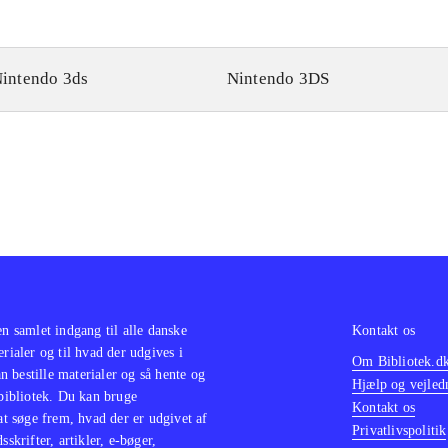
intendo 3ds
Nintendo 3DS
en samlet indgang til alle danske
Kontakt os
erialer og til hvad der udgives i
Om Bibliotek.d
 bestille materialer og så hente og
Hjælp og vejled
 bibliotek. Du kan bruge
Kontakt os
 at søge frem, hvad der er udgivet af
Privatlivspolitik
sskrifter, artikler, e-bøger,