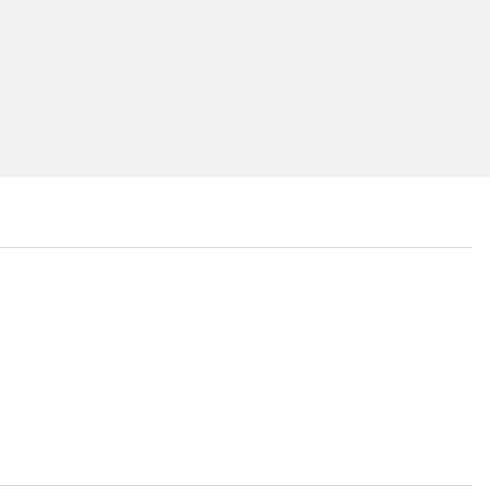
...
...