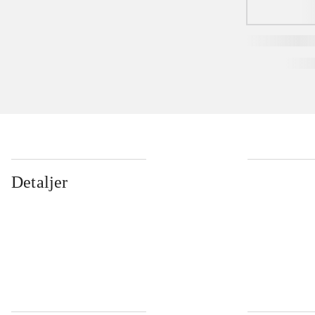
Detaljer
...
...
...
...