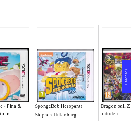
Feedback
e - Finn &
SpongeBob Heropants
Dragon ball Z
tions
butoden
Stephen Hillenburg