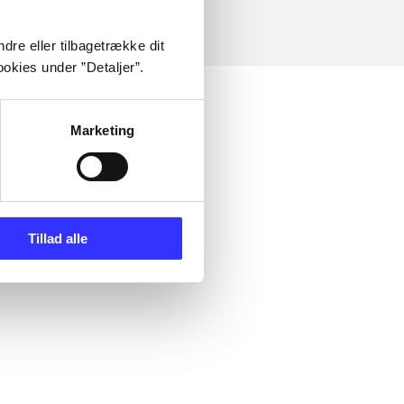
dre eller tilbagetrække dit
okies under ”Detaljer”.
Marketing
Tillad alle