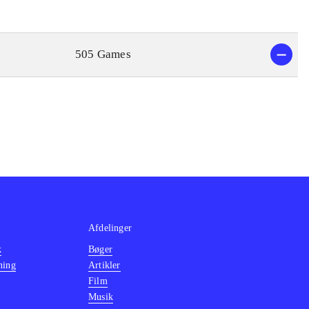
505 Games
Afdelinger
k
Bøger
ning
Artikler
Film
Musik