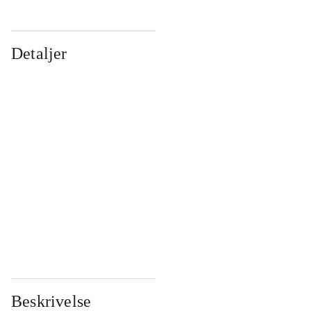
Detaljer
...
...
...
...
...
...
...
...
...
...
...
...
Beskrivelse