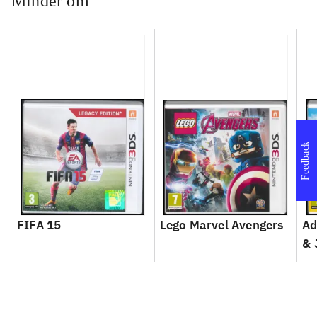
Minder om
Feedback
FIFA 15
Lego Marvel Avengers
Ad
& 