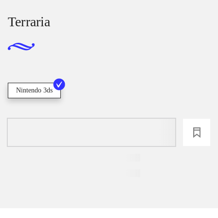
Terraria
Nintendo 3ds
loading