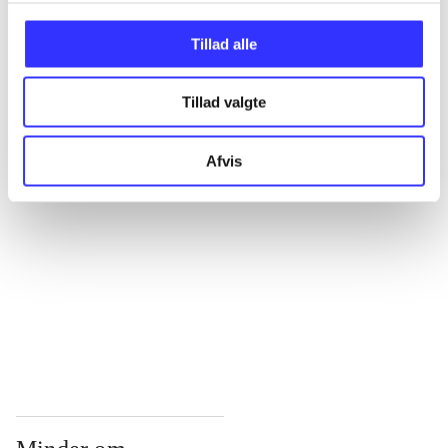
...
Tillad alle
Tillad valgte
...
Afvis
...
...
...