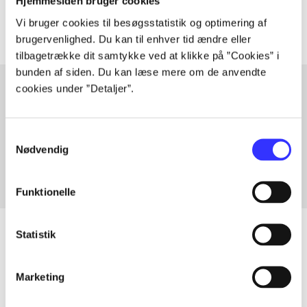
Artiklerne i
handler ofte om
Hjemmesiden bruger cookies
Vi bruger cookies til besøgsstatistik og optimering af
brugervenlighed. Du kan til enhver tid ændre eller
tilbagetrække dit samtykke ved at klikke på ”Cookies” i
bunden af siden. Du kan læse mere om de anvendte
cookies under ”Detaljer”.
Artikler med samme emner
Samtykkevalg
Fra
Nødvendig
Funktionelle
Statistik
Artikler
Marketing
Alle registrerede artikler fordelt på udgivelser