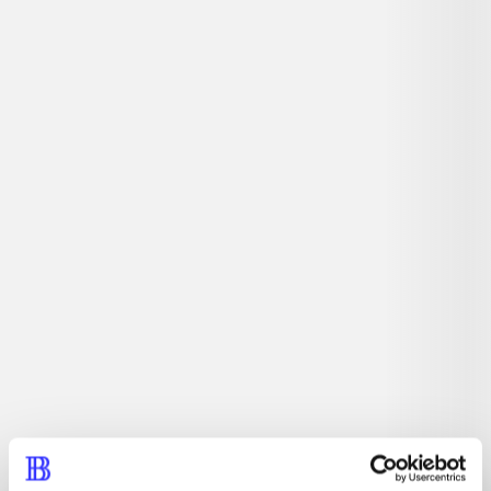
Sandkassespil. Kan du overleve i en tilfældigt genereret
2D-verden fyldt med uhyggelige monstre? Din eneste
chance er at samle ressourcer og bygge en sikker base,
hvor du kan lave nye våben og andre brugbare
genstande. Inviter op til tre venner med i spillet og hjælp
hinanden med at overleve og stå sammen i kampene mod
fjenderne.
Tidsskrift
Artiklen er en del af
lorem ipsum dolor sit amet ...
Tidsskrift