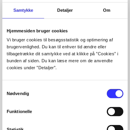
Artiklerne i
handler ofte om
Samtykke
Detaljer
Om
Hjemmesiden bruger cookies
Vi bruger cookies til besøgsstatistik og optimering af
Artikler med samme emner
brugervenlighed. Du kan til enhver tid ændre eller
tilbagetrække dit samtykke ved at klikke på ”Cookies” i
Fra
bunden af siden. Du kan læse mere om de anvendte
cookies under ”Detaljer”.
Samtykkevalg
Nødvendig
Artikler
Funktionelle
Alle registrerede artikler fordelt på udgivelser
Statistik