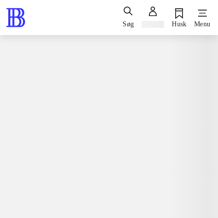
Søg
Log ind
Husk
Menu
Spil / computerspil
Nintendo 3ds, 2015
Terraria
Nintendo 3ds