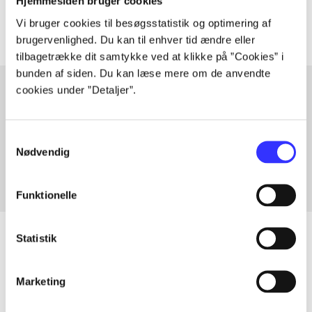
Artiklerne i
handler ofte om
Hjemmesiden bruger cookies
Vi bruger cookies til besøgsstatistik og optimering af
brugervenlighed. Du kan til enhver tid ændre eller
tilbagetrække dit samtykke ved at klikke på ”Cookies” i
bunden af siden. Du kan læse mere om de anvendte
cookies under ”Detaljer”.
Artikler med samme emner
Samtykkevalg
Fra
Nødvendig
Funktionelle
Statistik
Artikler
Marketing
Alle registrerede artikler fordelt på udgivelser