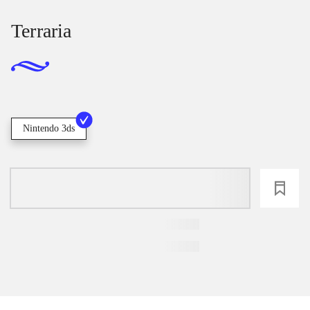
Terraria
Nintendo 3ds
loading