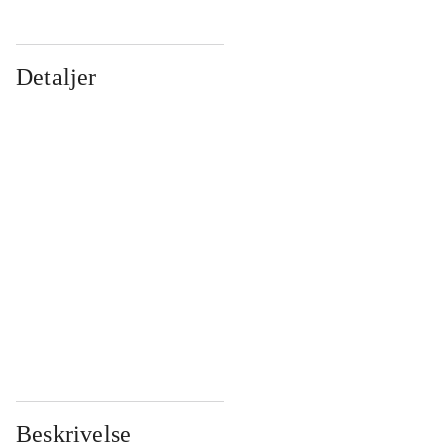
Detaljer
...
...
...
...
...
...
...
...
...
...
...
...
Beskrivelse