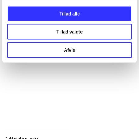
...
Tillad alle
Tillad valgte
...
Afvis
...
...
...