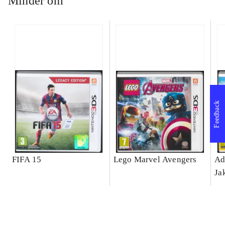
Minder om
Feedback
FIFA 15
Lego Marvel Avengers
Ad
Ja