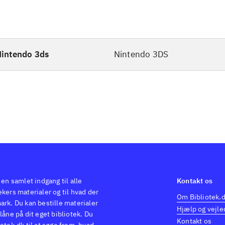
intendo 3ds
Nintendo 3DS
 en samlet indgang til alle
Kontakt os
kers materialer og til hvad der
Om Bibliotek.
ark. Du kan bestille materialer
Hjælp og vejle
låne på dit eget bibliotek. Du
Kontakt os