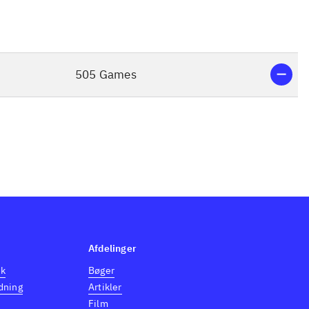
505 Games
Afdelinger
dk
Bøger
dning
Artikler
Film