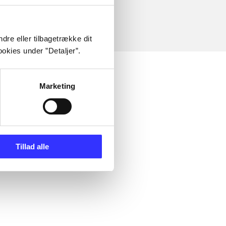
dre eller tilbagetrække dit
okies under ”Detaljer”.
Marketing
Tillad alle