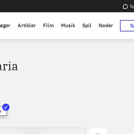
Sp
øger
Artikler
Film
Musik
Spil
Noder
S
aria
s