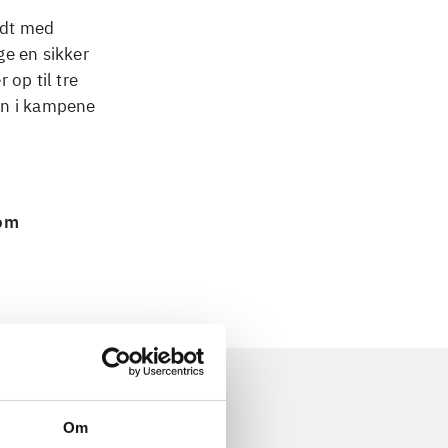
ldt med
ge en sikker
 op til tre
en i kampene
 om
Om