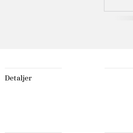
Detaljer
...
...
...
...