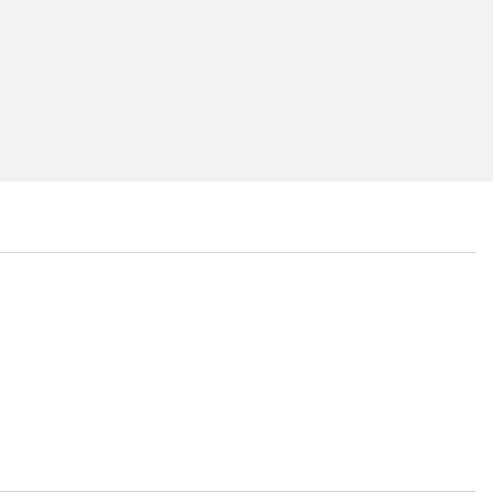
...
...