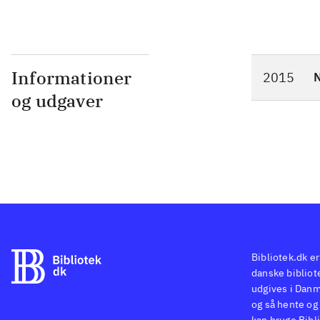
Informationer
2015
N
og udgaver
Bibliotek.dk er
danske bibliote
udgives i Danm
og så hente og 