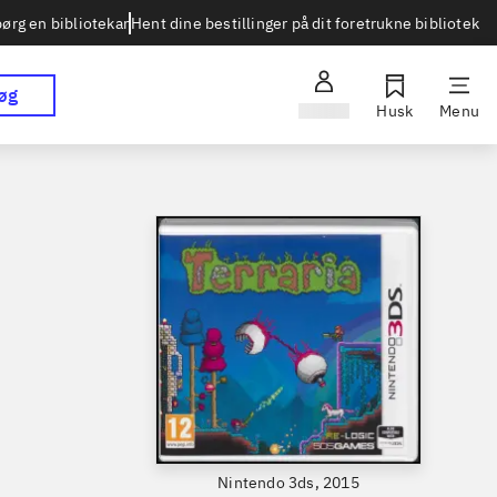
Hent dine bestillinger på dit foretrukne bibliotek
ørg en bibliotekar
øg
Log ind
Husk
Menu
Nintendo 3ds, 2015