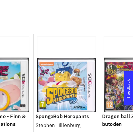
Feedback
me - Finn &
SpongeBob Heropants
Dragon ball 
gations
butoden
Stephen Hillenburg