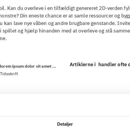
l. Kan du overleve i en tilfældigt genereret 2D-verden fy
monstre? Din eneste chance er at samle ressourcer og byg
u kan lave nye våben og andre brugbare genstande. Inviter
i spillet og hjælp hinanden med at overleve og stå samm
ne.
Artiklerne i
handler ofte
lorem ipsum dolor sit amet ...
Tidsskrift
Detaljer