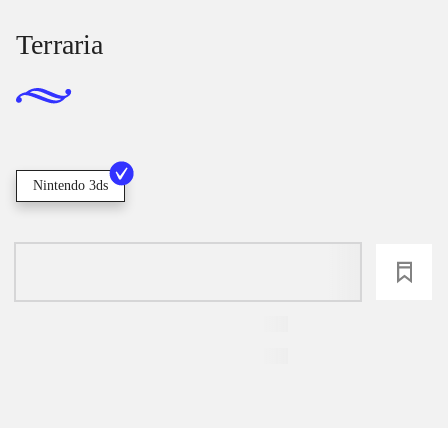
Terraria
Nintendo 3ds
loading