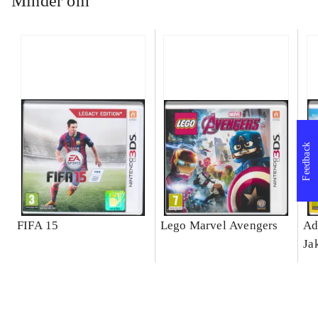
Minder om
Feedback
FIFA 15
Lego Marvel Avengers
Ad
Ja