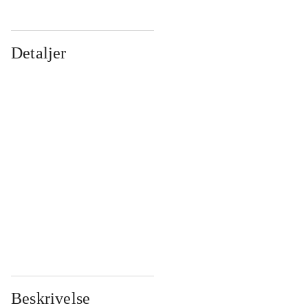
Detaljer
...
...
...
...
...
...
...
...
...
...
...
...
Beskrivelse