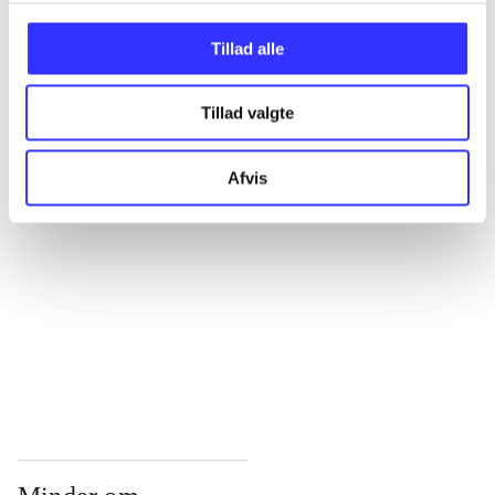
...
Tillad alle
Tillad valgte
...
Afvis
...
...
...