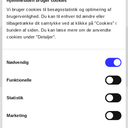
Artiklerne i
handler ofte om
Hjemmesiden bruger cookies
Vi bruger cookies til besøgsstatistik og optimering af
brugervenlighed. Du kan til enhver tid ændre eller
tilbagetrække dit samtykke ved at klikke på ”Cookies” i
bunden af siden. Du kan læse mere om de anvendte
cookies under ”Detaljer”.
Artikler med samme emner
Samtykkevalg
Fra
Nødvendig
Funktionelle
Statistik
Artikler
Marketing
Alle registrerede artikler fordelt på udgivelser