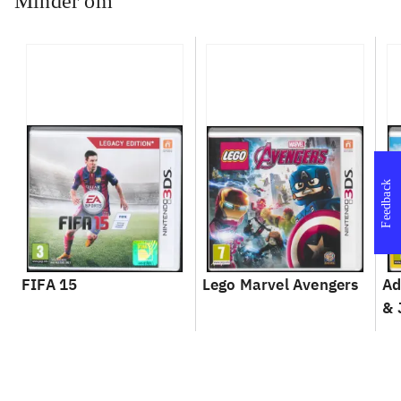
Minder om
Feedback
FIFA 15
Lego Marvel Avengers
Ad
& 