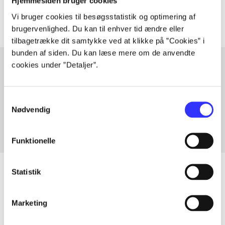
Artiklerne i
handler ofte om
Hjemmesiden bruger cookies
Vi bruger cookies til besøgsstatistik og optimering af
brugervenlighed. Du kan til enhver tid ændre eller
tilbagetrække dit samtykke ved at klikke på ”Cookies” i
bunden af siden. Du kan læse mere om de anvendte
cookies under ”Detaljer”.
Artikler med samme emner
Samtykkevalg
Fra
Nødvendig
Funktionelle
Statistik
Artikler
Marketing
Alle registrerede artikler fordelt på udgivelser