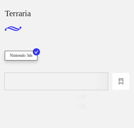
Terraria
Nintendo 3ds
loading