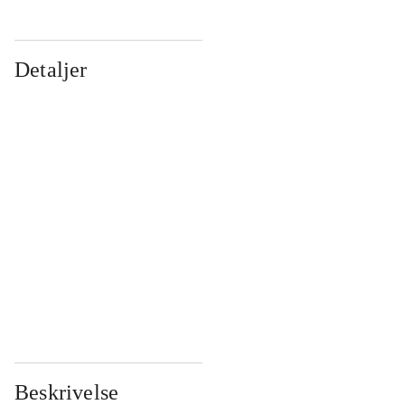
Detaljer
...
...
...
...
...
...
...
...
...
...
...
...
Beskrivelse