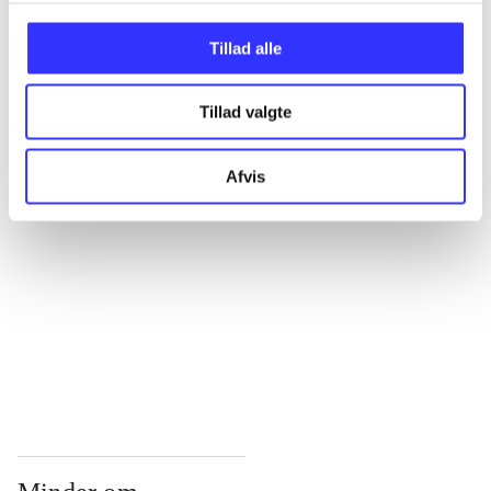
...
Tillad alle
Tillad valgte
...
Afvis
...
...
...