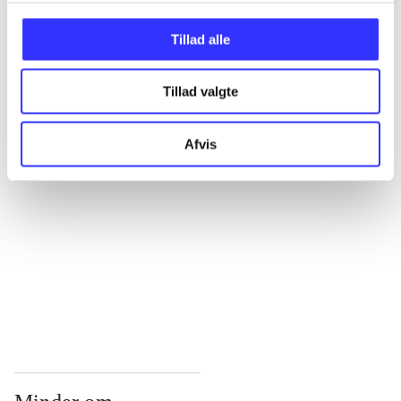
...
Tillad alle
Tillad valgte
...
Afvis
...
...
...