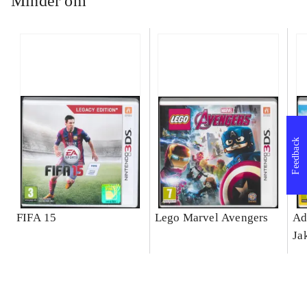
Minder om
Feedback
FIFA 15
Lego Marvel Avengers
Ad
Ja