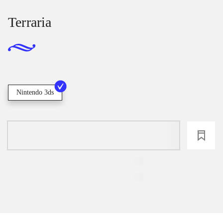
Terraria
Nintendo 3ds
loading