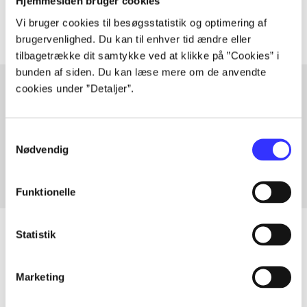
Artiklerne i
handler ofte om
Hjemmesiden bruger cookies
Vi bruger cookies til besøgsstatistik og optimering af
brugervenlighed. Du kan til enhver tid ændre eller
tilbagetrække dit samtykke ved at klikke på ”Cookies” i
bunden af siden. Du kan læse mere om de anvendte
cookies under ”Detaljer”.
Artikler med samme emner
Samtykkevalg
Fra
Nødvendig
Funktionelle
Statistik
Artikler
Marketing
Alle registrerede artikler fordelt på udgivelser