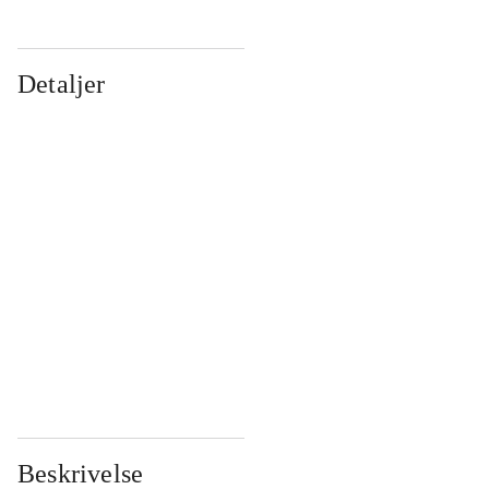
Detaljer
...
...
...
...
...
...
...
...
...
...
...
...
Beskrivelse