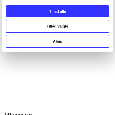
...
Tillad alle
Tillad valgte
...
Afvis
...
...
...