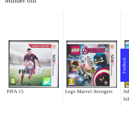
Minder om
Feedback
FIFA 15
Lego Marvel Avengers
Ad
Ja