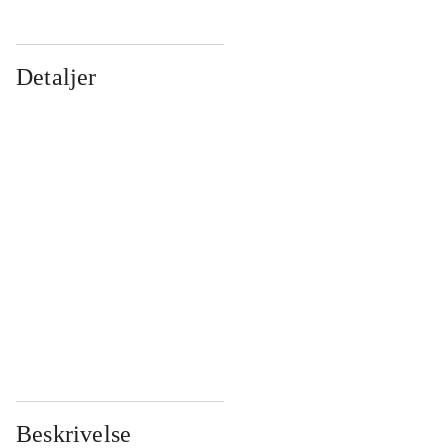
Detaljer
...
...
...
...
...
...
...
...
...
...
...
...
Beskrivelse