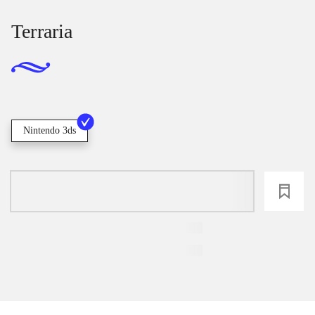
Terraria
Nintendo 3ds
loading