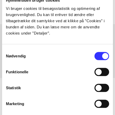
Artiklerne i
handler ofte om
Hjemmesiden bruger cookies
Vi bruger cookies til besøgsstatistik og optimering af
brugervenlighed. Du kan til enhver tid ændre eller
tilbagetrække dit samtykke ved at klikke på ”Cookies” i
bunden af siden. Du kan læse mere om de anvendte
cookies under ”Detaljer”.
Artikler med samme emner
Samtykkevalg
Fra
Nødvendig
Funktionelle
Statistik
Artikler
Marketing
Alle registrerede artikler fordelt på udgivelser