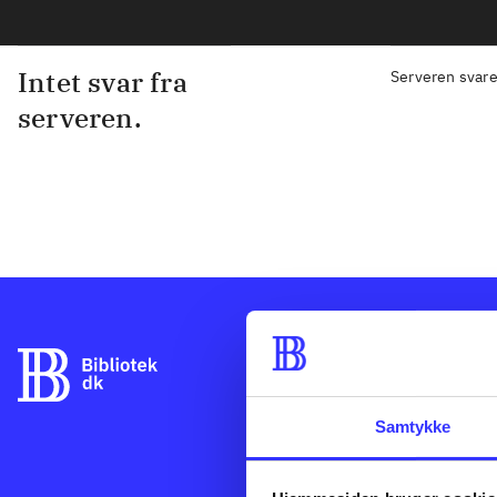
Intet svar fra
Serveren svare
serveren.
Bibliotek.dk er
danske bibliote
udgives i Danm
Samtykke
og så hente og 
kan bruge Bibli
der er udgivet 