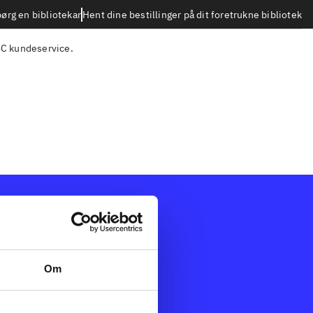
Hent dine bestillinger på dit foretrukne bibliotek
ørg en bibliotekar
C kundeservice
.
Afdelinger
dk
Bøger
dning
Artikler
Om
Film
k
Musik