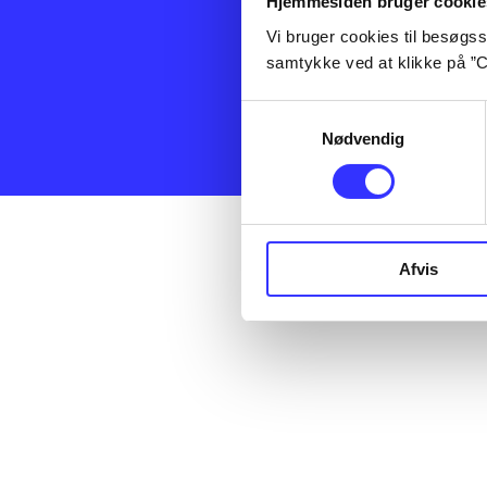
Hjemmesiden bruger cookie
artikler, e-bøg
altså ikke et f
Vi bruger cookies til besøgsst
og service ove
samtykke ved at klikke på ”C
offentlige bibl
få leveret til d
Samtykkevalg
Nødvendig
Administrer co
Afvis