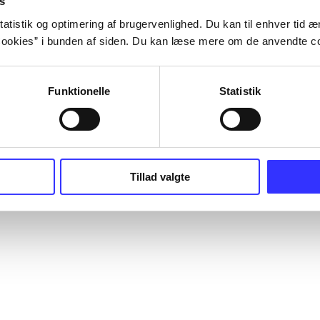
s
Leverandører
er, lydbøger osv. Bibliotek.dk er
English
ysisk bibliotek, men en database
atistik og optimering af brugervenlighed. Du kan til enhver tid æn
r hvad der findes på danske
Tilgængelighe
ookies” i bunden af siden. Du kan læse mere om de anvendte co
ioteker, som du kan bestille og
it lokale bibliotek.
Funktionelle
Statistik
okieindstillinger
Tillad valgte