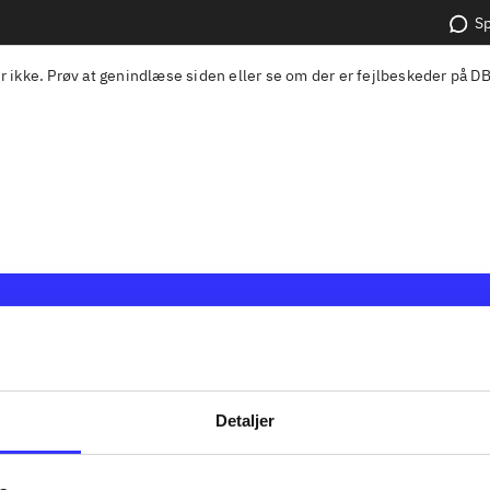
Sp
r ikke. Prøv at genindlæse siden eller se om der er fejlbeskeder på
DB
 en samlet indgang til alle
Kontakt os
kers materialer og til hvad der
Om Bibliotek.
ark. Du kan bestille materialer
Hjælp og vejle
Detaljer
låne på dit eget bibliotek. Du
Kontakt os
otek.dk til at søge frem, hvad
Privatlivspoliti
af bøger, musik, tidsskrifter,