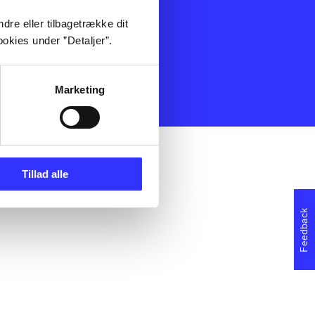
Spil
Noder
dre eller tilbagetrække dit
dserklæring
okies under ”Detaljer”.
Marketing
Tillad alle
Feedback