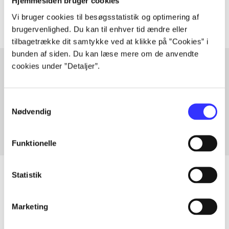
Artiklerne i
handler ofte om
Hjemmesiden bruger cookies
Vi bruger cookies til besøgsstatistik og optimering af
brugervenlighed. Du kan til enhver tid ændre eller
tilbagetrække dit samtykke ved at klikke på ”Cookies” i
bunden af siden. Du kan læse mere om de anvendte
cookies under ”Detaljer”.
Artikler med samme emner
Samtykkevalg
Fra
Nødvendig
Funktionelle
Statistik
Artikler
Marketing
Alle registrerede artikler fordelt på udgivelser