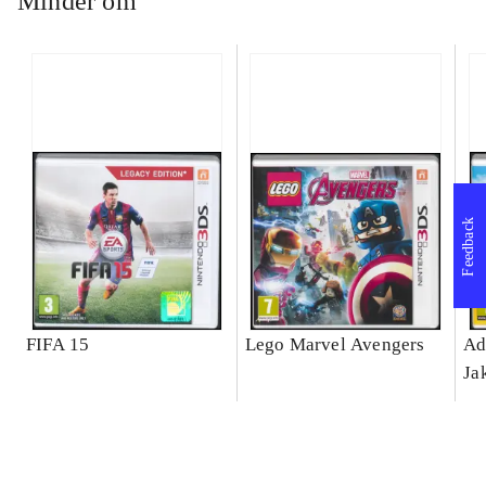
Minder om
Feedback
FIFA 15
Lego Marvel Avengers
Ad
Ja