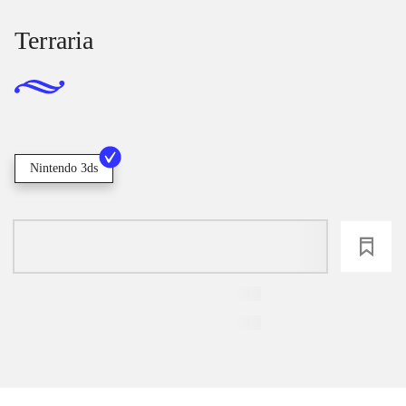
Terraria
Nintendo 3ds
loading