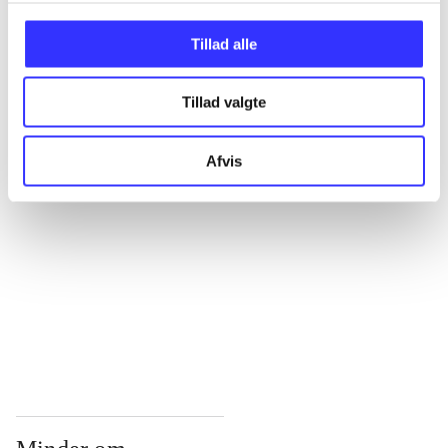
...
Tillad alle
Tillad valgte
...
Afvis
...
...
...