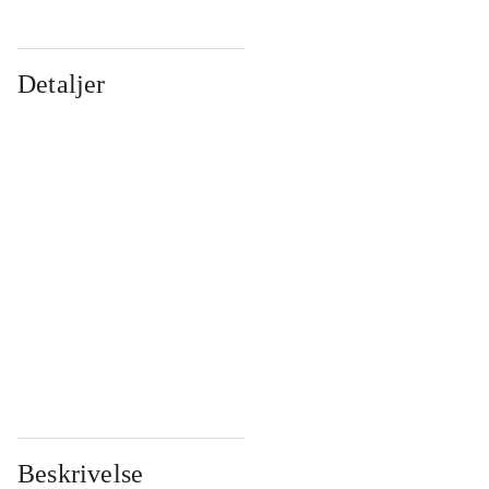
Detaljer
...
...
...
...
...
...
...
...
...
...
...
...
Beskrivelse