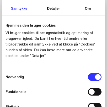
Artiklerne i
handler ofte om
Samtykke
Detaljer
Om
Hjemmesiden bruger cookies
Vi bruger cookies til besøgsstatistik og optimering af
Artikler med samme emner
brugervenlighed. Du kan til enhver tid ændre eller
tilbagetrække dit samtykke ved at klikke på ”Cookies” i
Fra
bunden af siden. Du kan læse mere om de anvendte
cookies under ”Detaljer”.
Samtykkevalg
Nødvendig
Artikler
Funktionelle
Alle registrerede artikler fordelt på udgivelser
Statistik