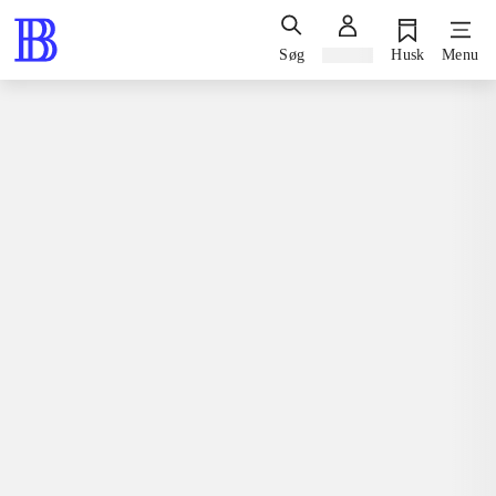
Søg
Log ind
Husk
Menu
Spil / computerspil
Nintendo 3ds, 2015
Terraria
Nintendo 3ds