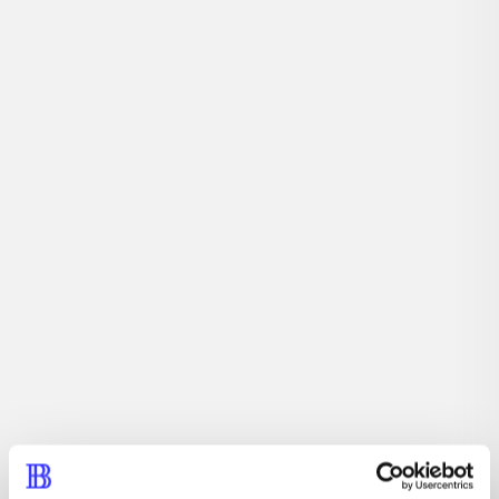
Sandkassespil. Kan du overleve i en tilfældigt genereret
2D-verden fyldt med uhyggelige monstre? Din eneste
chance er at samle ressourcer og bygge en sikker base,
hvor du kan lave nye våben og andre brugbare
genstande. Inviter op til tre venner med i spillet og hjælp
hinanden med at overleve og stå sammen i kampene mod
fjenderne.
Tidsskrift
Artiklen er en del af
lorem ipsum dolor sit amet ...
Tidsskrift