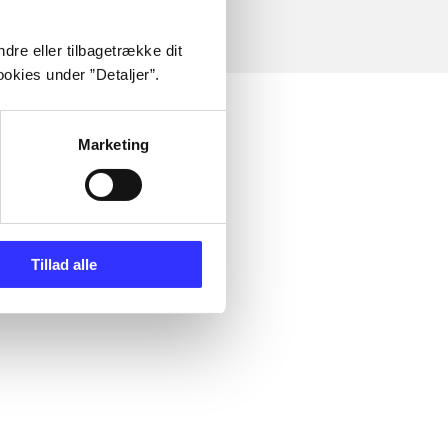
dre eller tilbagetrække dit
okies under ”Detaljer”.
Marketing
Tillad alle