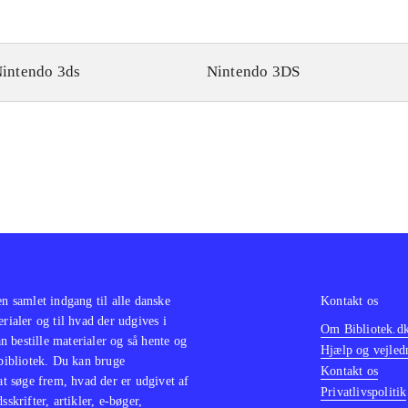
intendo 3ds
Nintendo 3DS
en samlet indgang til alle danske
Kontakt os
erialer og til hvad der udgives i
Om Bibliotek.d
 bestille materialer og så hente og
Hjælp og vejled
 bibliotek. Du kan bruge
Kontakt os
 at søge frem, hvad der er udgivet af
Privatlivspolitik
sskrifter, artikler, e-bøger,