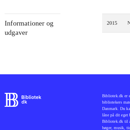
Informationer og
2015
N
udgaver
Bibliotek.dk er 
bibliotekers mat
Danmark. Du kan
låne på dit eget
Bibliotek.dk til
bøger, musik, tid