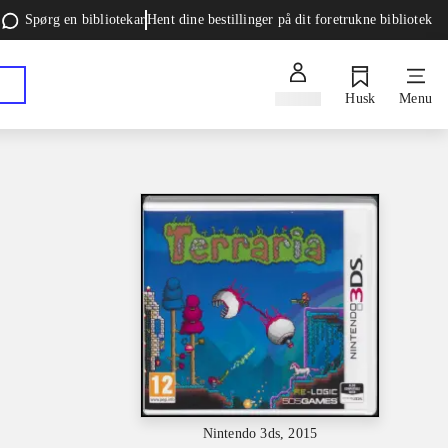
Spørg en bibliotekar
Hent dine bestillinger på dit foretrukne bibliotek
Log ind
Husk
Menu
Nintendo 3ds, 2015