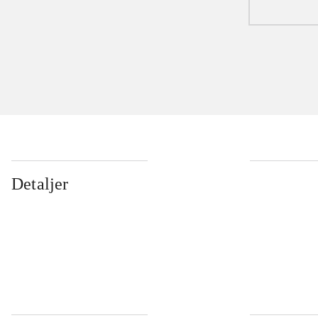
Detaljer
...
...
...
...