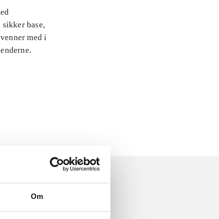
med
 sikker base,
 venner med i
jenderne.
Om