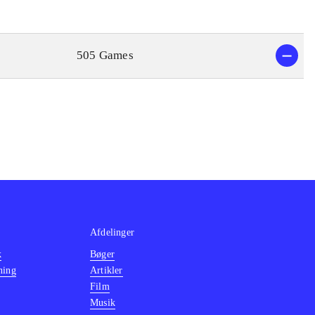
505 Games
Afdelinger
k
Bøger
ning
Artikler
Film
Musik