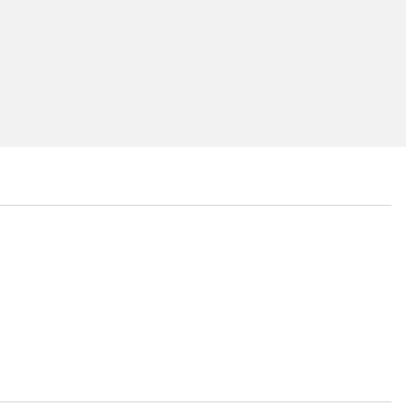
...
...