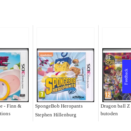
Feedback
e - Finn &
SpongeBob Heropants
Dragon ball Z
tions
butoden
Stephen Hillenburg