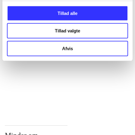
...
Tillad alle
Tillad valgte
...
Afvis
...
...
...