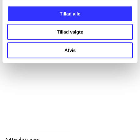
...
Tillad alle
Tillad valgte
...
Afvis
...
...
...