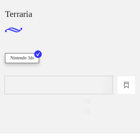
Terraria
Nintendo 3ds
loading