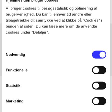
Artiklerne i
handler ofte om
Hjemmesiden bruger cookies
Vi bruger cookies til besøgsstatistik og optimering af
brugervenlighed. Du kan til enhver tid ændre eller
tilbagetrække dit samtykke ved at klikke på ”Cookies” i
bunden af siden. Du kan læse mere om de anvendte
cookies under ”Detaljer”.
Artikler med samme emner
Samtykkevalg
Fra
Nødvendig
Funktionelle
Statistik
Artikler
Marketing
Alle registrerede artikler fordelt på udgivelser