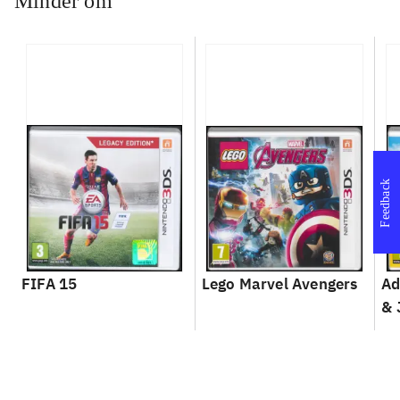
Minder om
Feedback
FIFA 15
Lego Marvel Avengers
Ad
& 