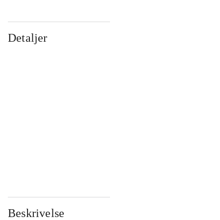
Detaljer
...
...
...
...
...
...
...
...
...
...
...
...
Beskrivelse