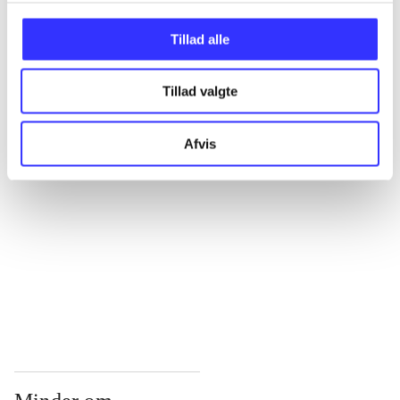
...
Tillad alle
Tillad valgte
...
Afvis
...
...
...