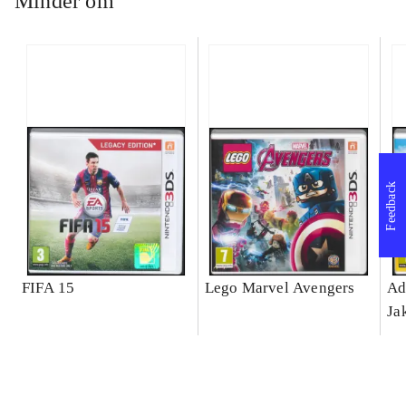
Minder om
Feedback
FIFA 15
Lego Marvel Avengers
Ad
Ja