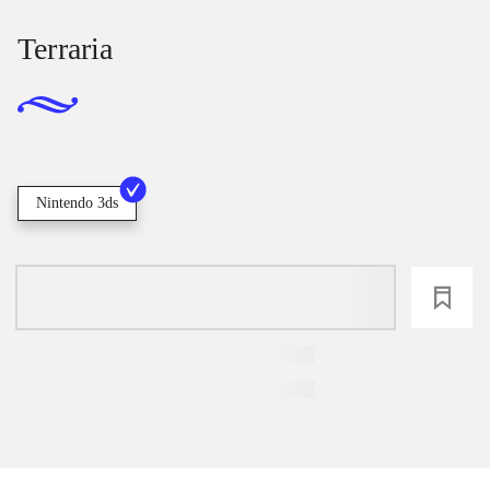
Terraria
Nintendo 3ds
loading