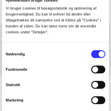
Artiklerne i
handler ofte om
Hjemmesiden bruger cookies
Vi bruger cookies til besøgsstatistik og optimering af
brugervenlighed. Du kan til enhver tid ændre eller
tilbagetrække dit samtykke ved at klikke på ”Cookies” i
bunden af siden. Du kan læse mere om de anvendte
cookies under ”Detaljer”.
Artikler med samme emner
Samtykkevalg
Fra
Nødvendig
Funktionelle
Statistik
Artikler
Marketing
Alle registrerede artikler fordelt på udgivelser