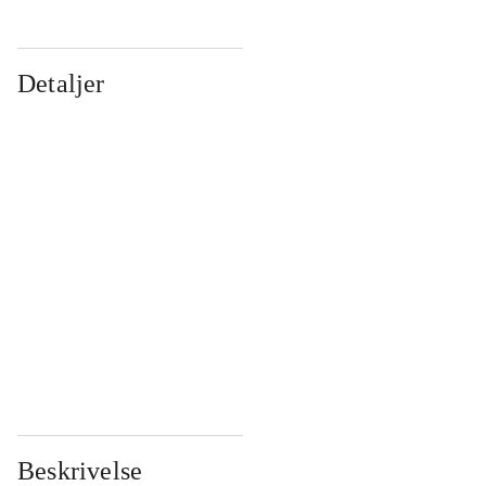
Detaljer
...
...
...
...
...
...
...
...
...
...
...
...
Beskrivelse