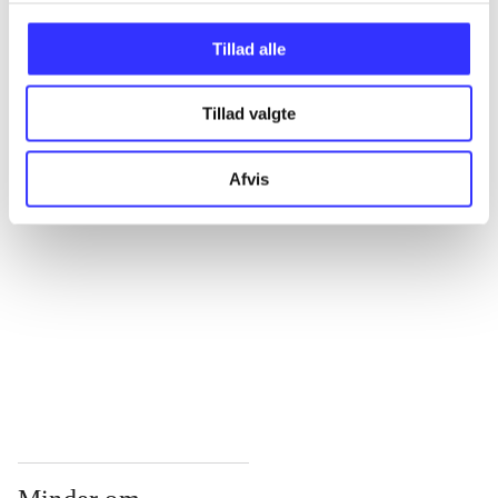
...
Tillad alle
Tillad valgte
...
Afvis
...
...
...