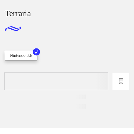
Terraria
Nintendo 3ds
loading