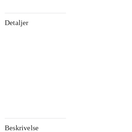
Detaljer
...
...
...
...
...
...
...
...
...
...
...
...
Beskrivelse