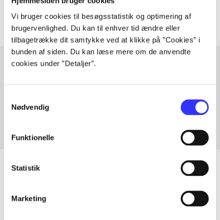
Artiklerne i
handler ofte om
Hjemmesiden bruger cookies
Vi bruger cookies til besøgsstatistik og optimering af
brugervenlighed. Du kan til enhver tid ændre eller
tilbagetrække dit samtykke ved at klikke på ”Cookies” i
bunden af siden. Du kan læse mere om de anvendte
cookies under ”Detaljer”.
Artikler med samme emner
Samtykkevalg
Fra
Nødvendig
Funktionelle
Statistik
Artikler
Marketing
Alle registrerede artikler fordelt på udgivelser