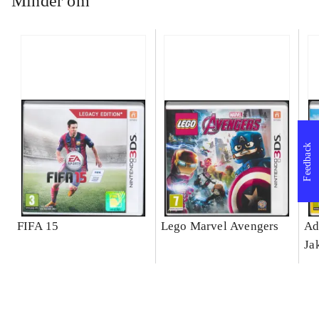
Minder om
Feedback
FIFA 15
Lego Marvel Avengers
Ad
Ja