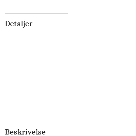
Detaljer
...
...
...
...
...
...
...
...
...
...
...
...
Beskrivelse