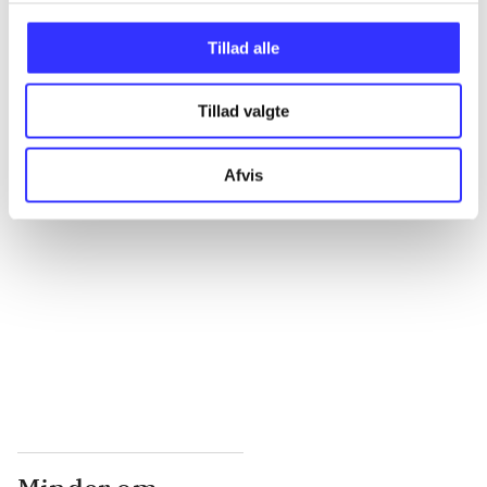
...
Tillad alle
Tillad valgte
...
Afvis
...
...
...