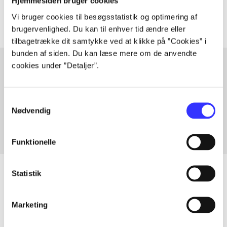
Artiklerne i
handler ofte om
Hjemmesiden bruger cookies
Vi bruger cookies til besøgsstatistik og optimering af
brugervenlighed. Du kan til enhver tid ændre eller
tilbagetrække dit samtykke ved at klikke på ”Cookies” i
bunden af siden. Du kan læse mere om de anvendte
cookies under ”Detaljer”.
Artikler med samme emner
Samtykkevalg
Fra
Nødvendig
Funktionelle
Statistik
Artikler
Marketing
Alle registrerede artikler fordelt på udgivelser