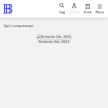
Søg
Log ind
Husk
Menu
Spil / computerspil
Nintendo 3ds, 2015