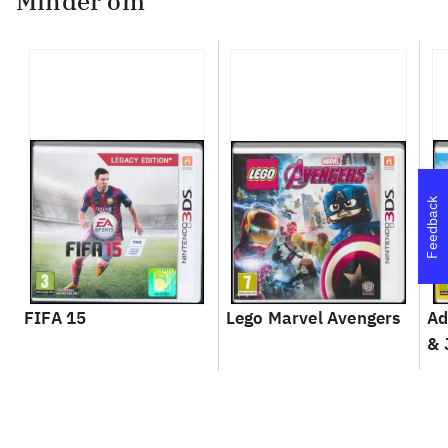
Minder om
Feedback
FIFA 15
Lego Marvel Avengers
Ad
& 