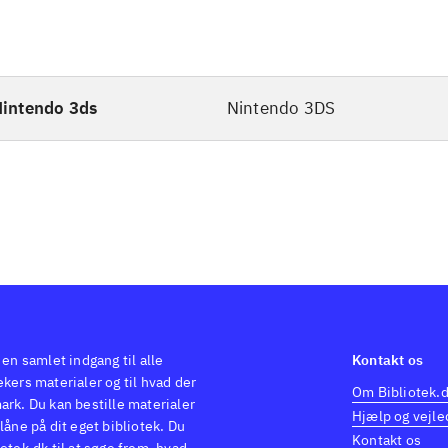
intendo 3ds
Nintendo 3DS
 en samlet indgang til alle
Kontakt os
kers materialer og til hvad der
Om Bibliotek.
ark. Du kan bestille materialer
Hjælp og vejle
låne på dit eget bibliotek. Du
Kontakt os