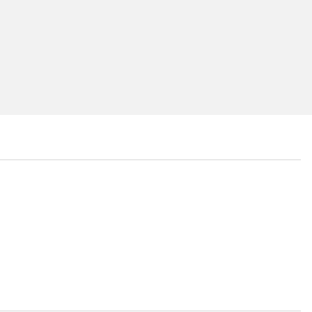
...
...