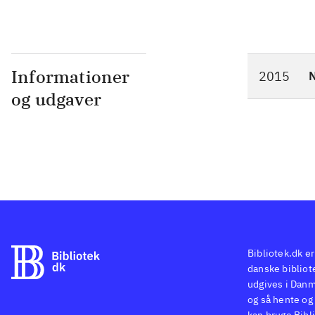
Informationer
2015
N
og udgaver
Bibliotek.dk er
danske bibliote
udgives i Danm
og så hente og 