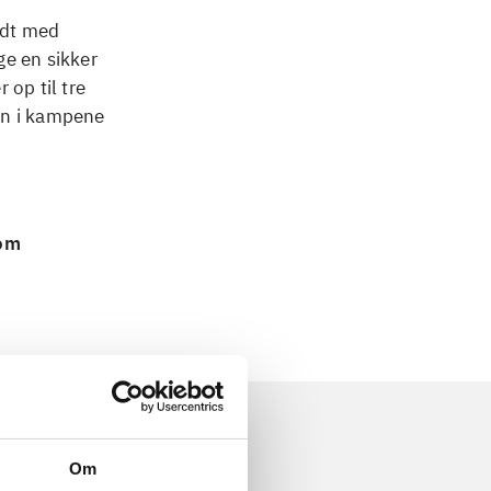
ldt med
ge en sikker
 op til tre
en i kampene
 om
Om