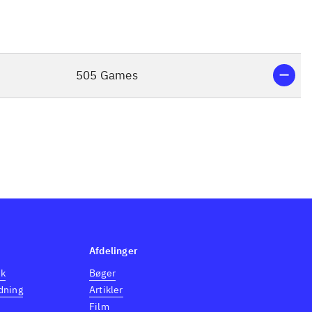
505 Games
Afdelinger
dk
Bøger
dning
Artikler
Film