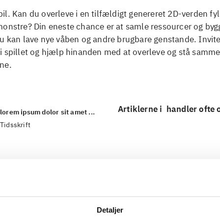
l. Kan du overleve i en tilfældigt genereret 2D-verden fy
monstre? Din eneste chance er at samle ressourcer og byg
u kan lave nye våben og andre brugbare genstande. Inviter
i spillet og hjælp hinanden med at overleve og stå samm
ne.
Artiklerne i
handler ofte
lorem ipsum dolor sit amet ...
Tidsskrift
Detaljer