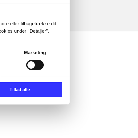
dre eller tilbagetrække dit
okies under ”Detaljer”.
Marketing
Tillad alle