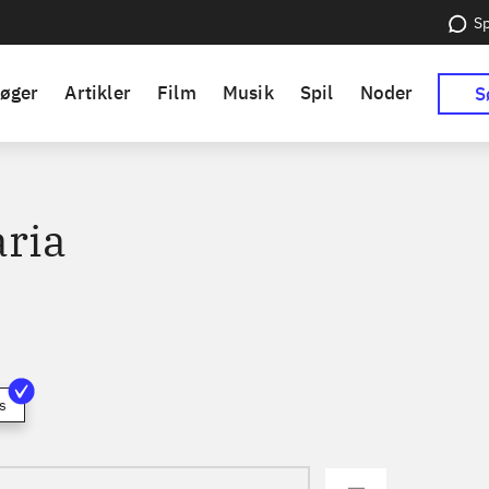
Sp
øger
Artikler
Film
Musik
Spil
Noder
S
aria
s