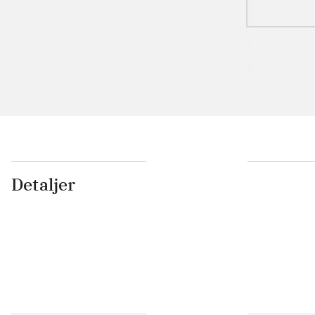
Detaljer
...
...
...
...