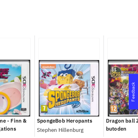
Feedback
me - Finn &
SpongeBob Heropants
Dragon ball 
gations
butoden
Stephen Hillenburg