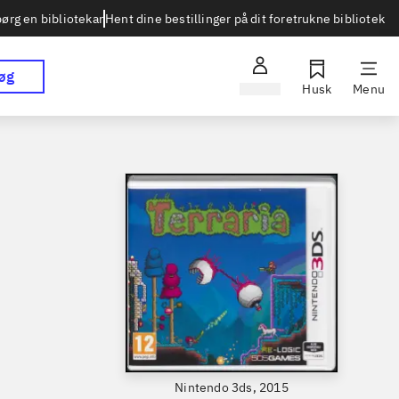
Hent dine bestillinger på dit foretrukne bibliotek
ørg en bibliotekar
øg
Log ind
Husk
Menu
Nintendo 3ds, 2015