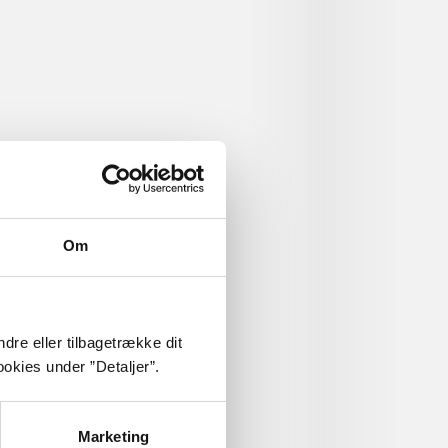
jenderne.
 om
Om
dre eller tilbagetrække dit
okies under ”Detaljer”.
Marketing