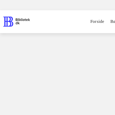
Forside
B
Spil / computerspil
Nintendo 3ds, 2
Terrar