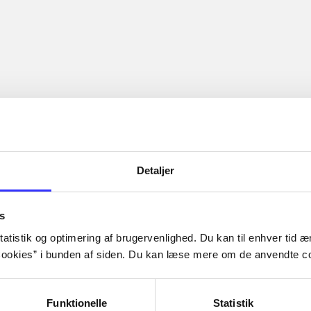
jælp hinanden med at overleve og stå sammen i kampene mod f
Artiklerne i
handler ofte
lorem ipsum dolor sit amet ...
Tidsskrift
Detaljer
s
atistik og optimering af brugervenlighed. Du kan til enhver tid æn
ookies” i bunden af siden. Du kan læse mere om de anvendte co
Funktionelle
Statistik