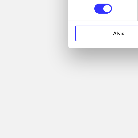
...
Artikler
...
...
Alle registrerede artikler
Afvis
...
fordelt på udgivelser
...
Minder om