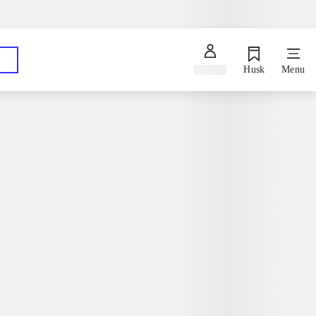
Spørg en bibliotekar
Hent dine bestillinger på dit foretrukne bibliotek
Log ind
Husk
Menu