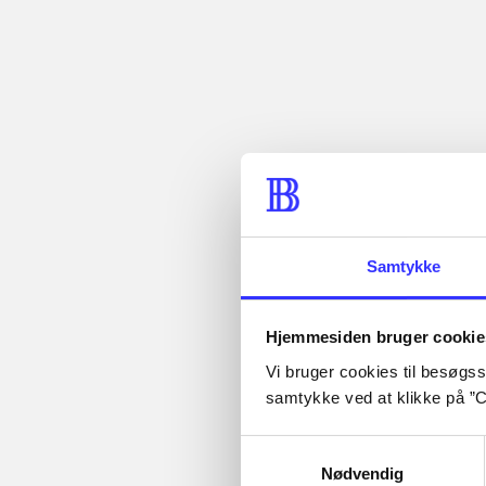
spillet og h
Tidsskrift
Artiklen er en del af
Samtykke
Artikler med
Hjemmesiden bruger cookie
samme emner
Vi bruger cookies til besøgsst
samtykke ved at klikke på ”C
Fra
Samtykkevalg
Nødvendig