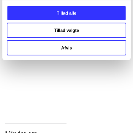
...
Tillad alle
Tillad valgte
...
Afvis
...
...
...