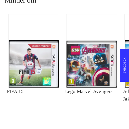
Minder om
Feedback
FIFA 15
Lego Marvel Avengers
Ad
Ja