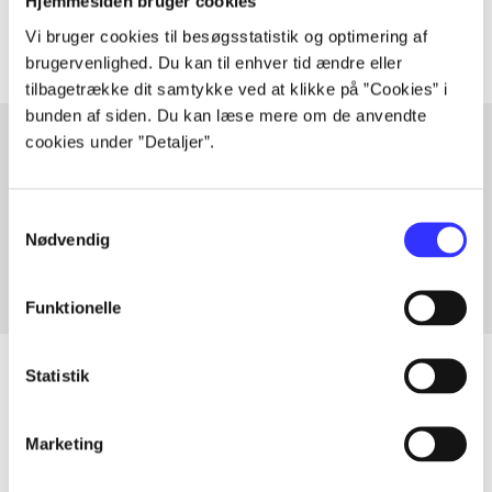
Artiklerne i
handler ofte om
Hjemmesiden bruger cookies
Vi bruger cookies til besøgsstatistik og optimering af
brugervenlighed. Du kan til enhver tid ændre eller
tilbagetrække dit samtykke ved at klikke på ”Cookies” i
bunden af siden. Du kan læse mere om de anvendte
cookies under ”Detaljer”.
Artikler med samme emner
Samtykkevalg
Fra
Nødvendig
Funktionelle
Statistik
Artikler
Marketing
Alle registrerede artikler fordelt på udgivelser