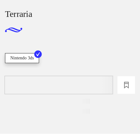
Terraria
Nintendo 3ds
loading