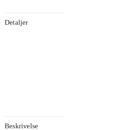
Detaljer
...
...
...
...
...
...
...
...
...
...
...
...
Beskrivelse