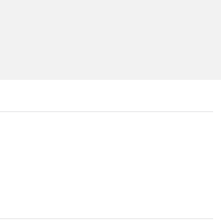
...
...