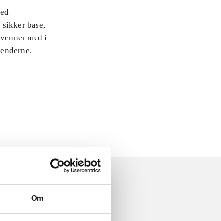
med
 sikker base,
 venner med i
jenderne.
Om