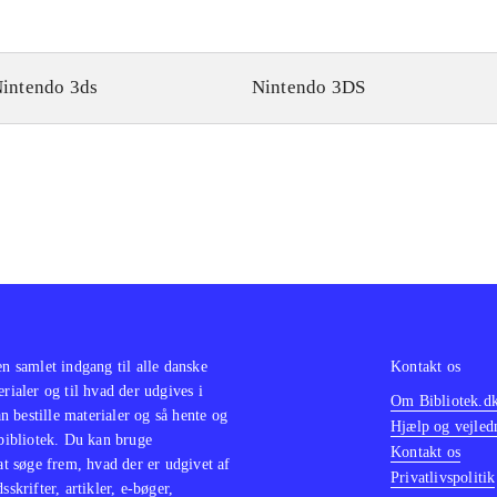
intendo 3ds
Nintendo 3DS
en samlet indgang til alle danske
Kontakt os
erialer og til hvad der udgives i
Om Bibliotek.d
 bestille materialer og så hente og
Hjælp og vejled
 bibliotek. Du kan bruge
Kontakt os
 at søge frem, hvad der er udgivet af
Privatlivspolitik
sskrifter, artikler, e-bøger,