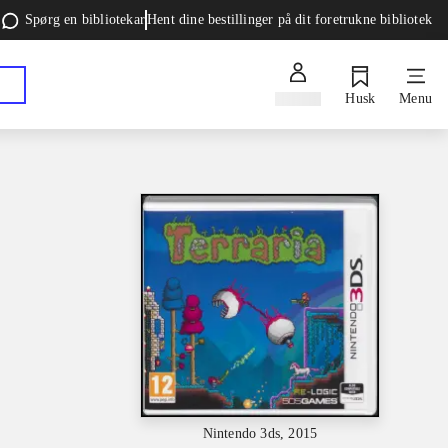
Spørg en bibliotekar
Hent dine bestillinger på dit foretrukne bibliotek
Log ind
Husk
Menu
Nintendo 3ds, 2015