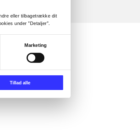
dre eller tilbagetrække dit
okies under ”Detaljer”.
Marketing
Tillad alle