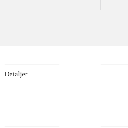
Detaljer
...
...
...
...