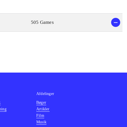
505 Games
Afdelinger
k
Bøger
ning
Artikler
Film
Musik