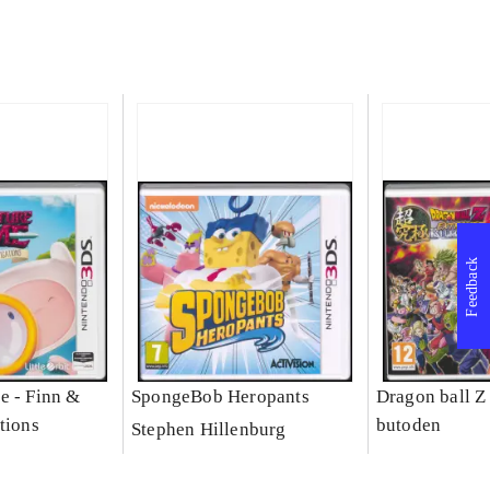
Feedback
e - Finn &
SpongeBob Heropants
Dragon ball Z
tions
butoden
Stephen Hillenburg