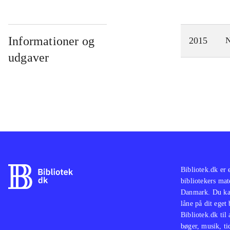
Informationer og
2015
N
udgaver
Bibliotek.dk er 
bibliotekers mat
Danmark. Du kan
låne på dit eget
Bibliotek.dk til
bøger, musik, tid