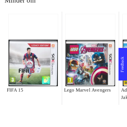
Minder om
Feedback
FIFA 15
Lego Marvel Avengers
Ad
Ja