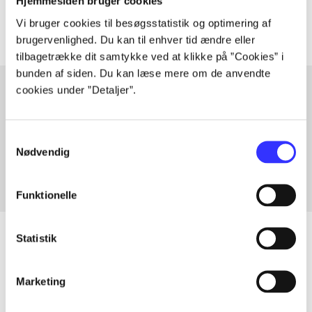
Artiklerne i
handler ofte om
Hjemmesiden bruger cookies
Vi bruger cookies til besøgsstatistik og optimering af
brugervenlighed. Du kan til enhver tid ændre eller
tilbagetrække dit samtykke ved at klikke på ”Cookies” i
bunden af siden. Du kan læse mere om de anvendte
cookies under ”Detaljer”.
Artikler med samme emner
Samtykkevalg
Fra
Nødvendig
Funktionelle
Statistik
Artikler
Marketing
Alle registrerede artikler fordelt på udgivelser