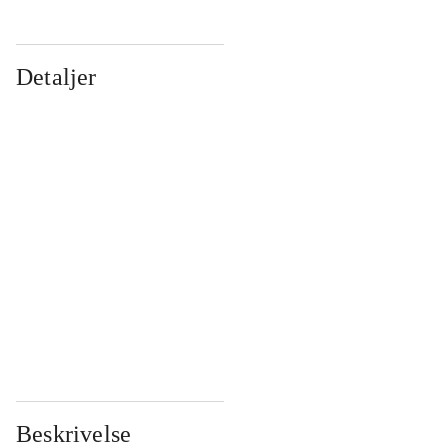
Detaljer
...
...
...
...
...
...
...
...
...
...
...
...
Beskrivelse