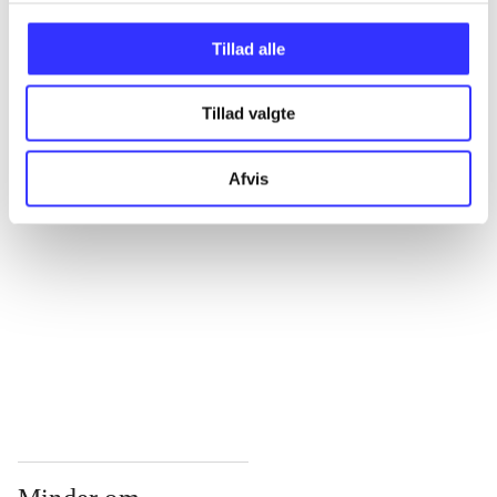
...
Tillad alle
Tillad valgte
...
Afvis
...
...
...