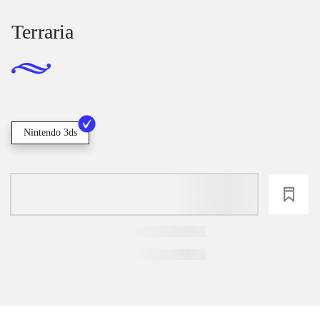
Terraria
Nintendo 3ds
loading