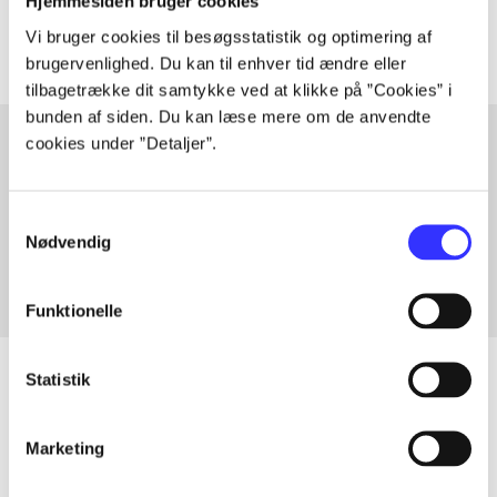
Artiklerne i
handler ofte om
Hjemmesiden bruger cookies
Vi bruger cookies til besøgsstatistik og optimering af
brugervenlighed. Du kan til enhver tid ændre eller
tilbagetrække dit samtykke ved at klikke på ”Cookies” i
bunden af siden. Du kan læse mere om de anvendte
cookies under ”Detaljer”.
Artikler med samme emner
Samtykkevalg
Fra
Nødvendig
Funktionelle
Statistik
Artikler
Marketing
Alle registrerede artikler fordelt på udgivelser