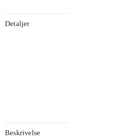
Detaljer
...
...
...
...
...
...
...
...
...
...
...
...
Beskrivelse