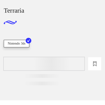
Terraria
Nintendo 3ds
loading