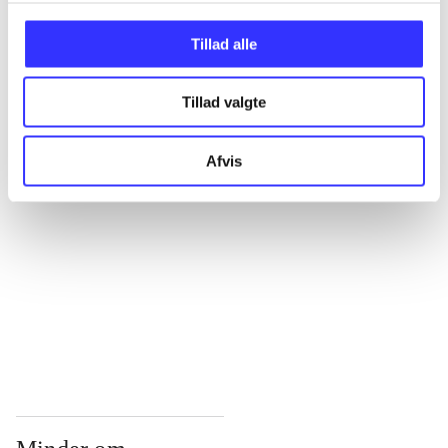
...
Tillad alle
Tillad valgte
...
Afvis
...
...
...