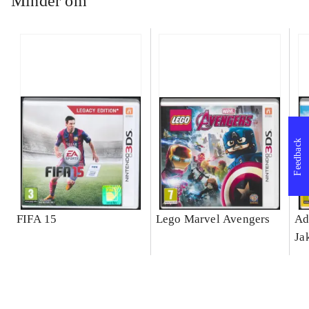
Minder om
Feedback
FIFA 15
Lego Marvel Avengers
Ad
Ja