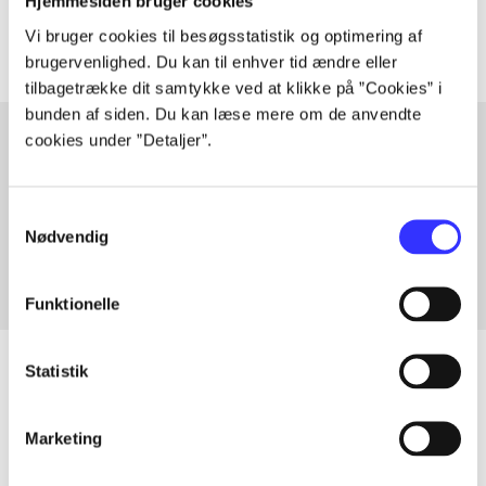
Artiklerne i
handler ofte om
Hjemmesiden bruger cookies
Vi bruger cookies til besøgsstatistik og optimering af
brugervenlighed. Du kan til enhver tid ændre eller
tilbagetrække dit samtykke ved at klikke på ”Cookies” i
bunden af siden. Du kan læse mere om de anvendte
cookies under ”Detaljer”.
Artikler med samme emner
Samtykkevalg
Fra
Nødvendig
Funktionelle
Statistik
Artikler
Marketing
Alle registrerede artikler fordelt på udgivelser