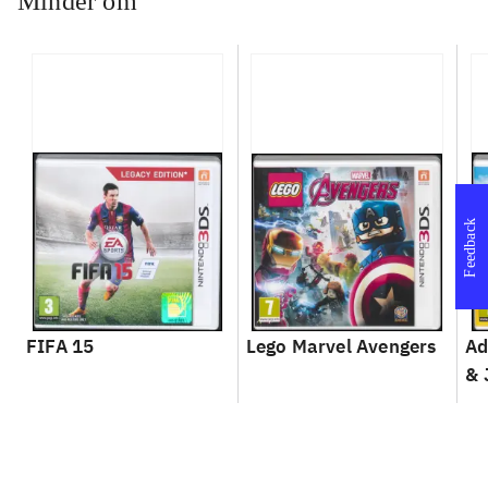
Minder om
Feedback
FIFA 15
Lego Marvel Avengers
Ad
& 