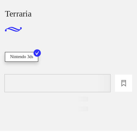
Terraria
Nintendo 3ds
loading