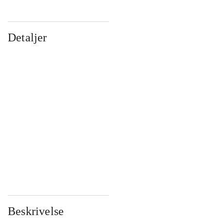
Detaljer
...
...
...
...
...
...
...
...
...
...
...
...
Beskrivelse