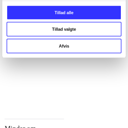
...
Tillad alle
Tillad valgte
...
Afvis
...
...
...