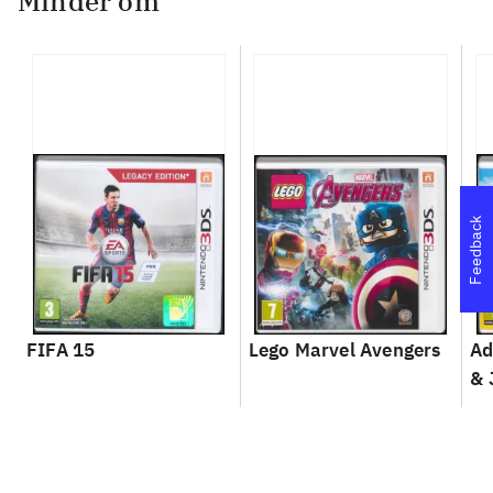
Minder om
Feedback
FIFA 15
Lego Marvel Avengers
Ad
& 