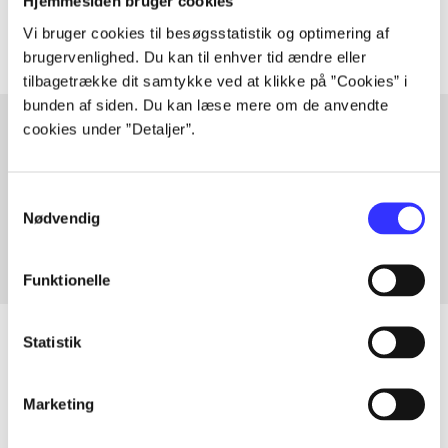
Artiklerne i
handler ofte om
Hjemmesiden bruger cookies
Vi bruger cookies til besøgsstatistik og optimering af
brugervenlighed. Du kan til enhver tid ændre eller
tilbagetrække dit samtykke ved at klikke på ”Cookies” i
bunden af siden. Du kan læse mere om de anvendte
cookies under ”Detaljer”.
Artikler med samme emner
Samtykkevalg
Fra
Nødvendig
Funktionelle
Statistik
Artikler
Marketing
Alle registrerede artikler fordelt på udgivelser