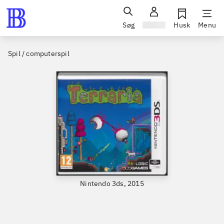
Søg
Log ind
Husk
Menu
Spil / computerspil
Nintendo 3ds, 2015