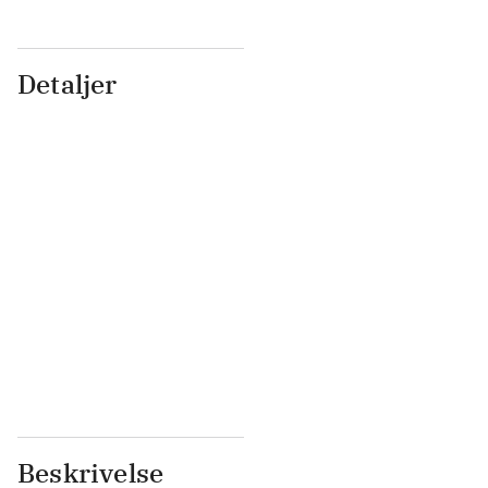
Detaljer
...
...
...
...
...
...
...
...
...
...
...
...
Beskrivelse