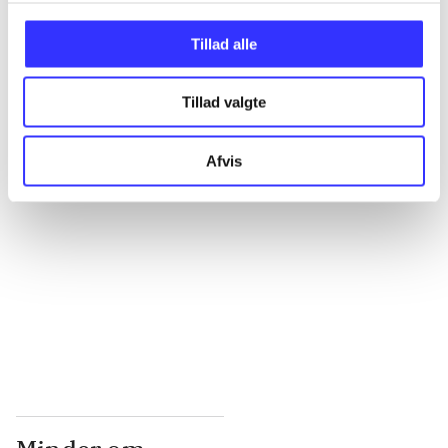
...
Tillad alle
Tillad valgte
...
Afvis
...
...
...