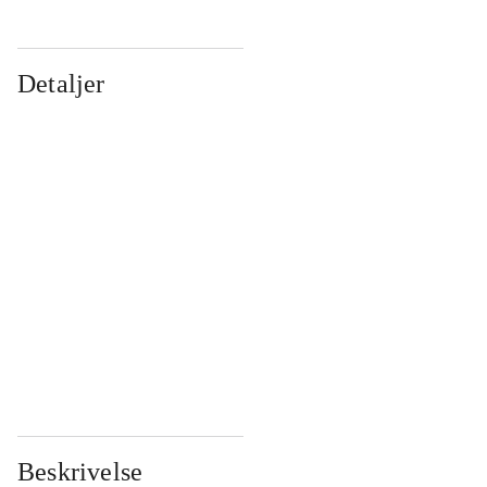
Detaljer
...
...
...
...
...
...
...
...
...
...
...
...
Beskrivelse