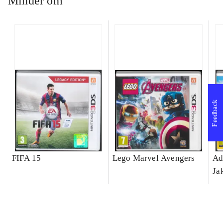
Minder om
Feedback
FIFA 15
Lego Marvel Avengers
Ad
Ja