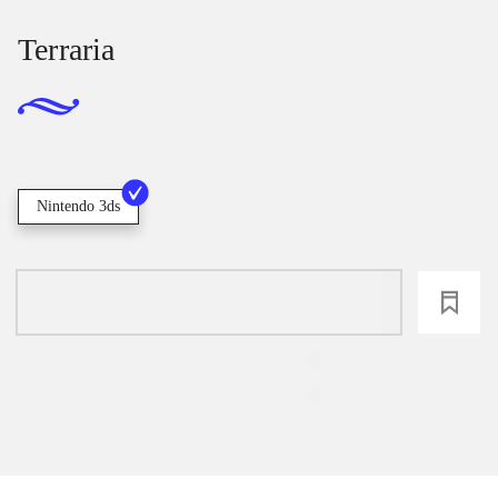
Terraria
Nintendo 3ds
loading