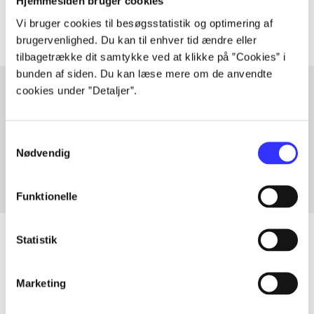
Artiklerne i
handler ofte om
Hjemmesiden bruger cookies
Vi bruger cookies til besøgsstatistik og optimering af
brugervenlighed. Du kan til enhver tid ændre eller
tilbagetrække dit samtykke ved at klikke på ”Cookies” i
bunden af siden. Du kan læse mere om de anvendte
cookies under ”Detaljer”.
Artikler med samme emner
Samtykkevalg
Fra
Nødvendig
Funktionelle
Statistik
Artikler
Marketing
Alle registrerede artikler fordelt på udgivelser