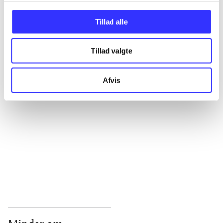
...
Tillad alle
Tillad valgte
...
Afvis
...
...
...