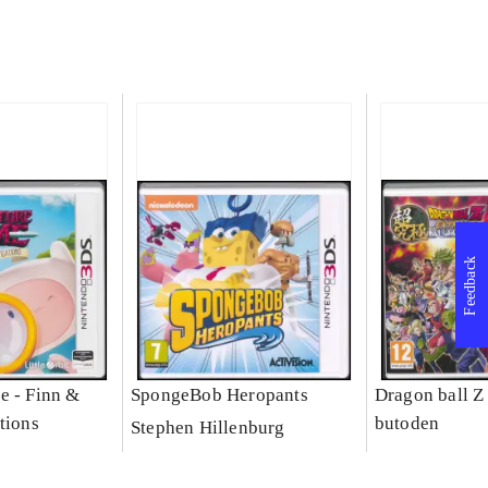
Feedback
e - Finn &
SpongeBob Heropants
Dragon ball Z
tions
butoden
Stephen Hillenburg