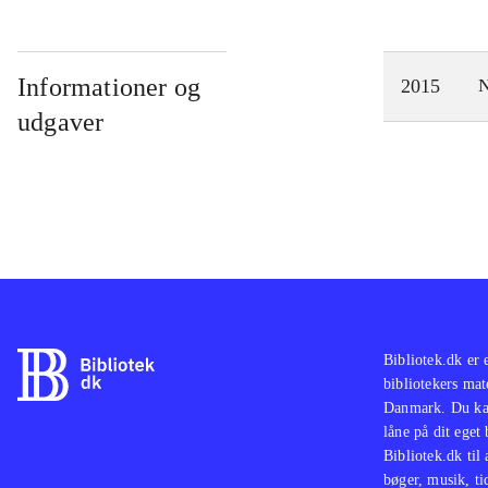
Informationer og
2015
N
udgaver
Bibliotek.dk er 
bibliotekers mat
Danmark. Du kan
låne på dit eget
Bibliotek.dk til
bøger, musik, tid