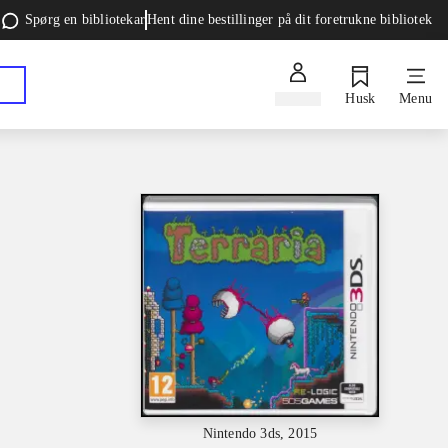
Spørg en bibliotekar
Hent dine bestillinger på dit foretrukne bibliotek
Log ind
Husk
Menu
Nintendo 3ds, 2015