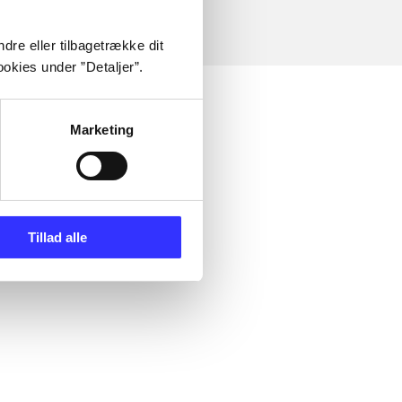
dre eller tilbagetrække dit
okies under ”Detaljer”.
Marketing
Tillad alle