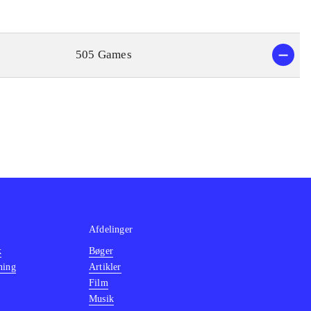
505 Games
Afdelinger
k
Bøger
ning
Artikler
Film
Musik