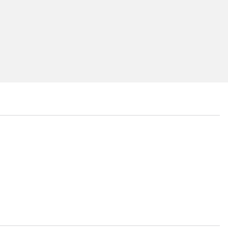
...
...