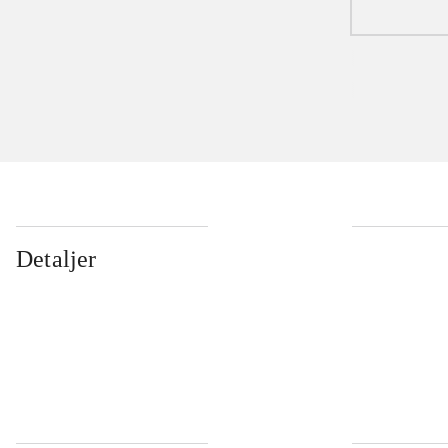
Detaljer
...
...
...
...