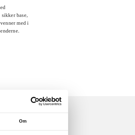
med
 sikker base,
 venner med i
jenderne.
Om