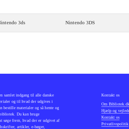
intendo 3ds
Nintendo 3DS
en samlet indgang til alle danske
Kontakt os
erialer og til hvad der udgives i
Om Bibliotek.d
 bestille materialer og så hente og
Hjælp og vejled
 bibliotek. Du kan bruge
Kontakt os
 at søge frem, hvad der er udgivet af
Privatlivspolitik
sskrifter, artikler, e-bøger,