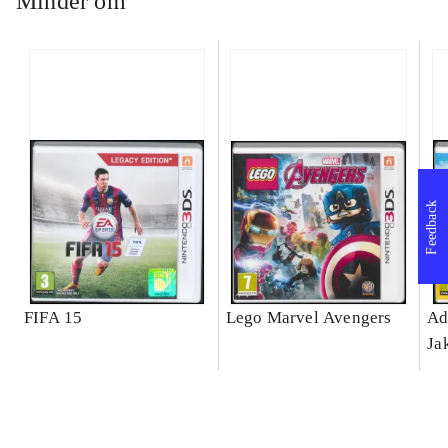
Minder om
Feedback
FIFA 15
Lego Marvel Avengers
Ad
Ja