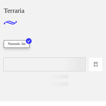
Terraria
Nintendo 3ds
loading