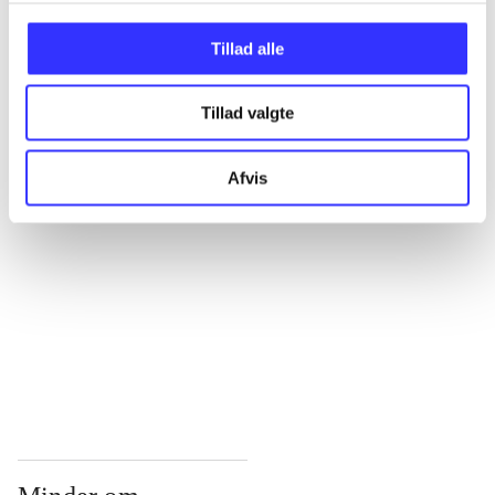
...
Tillad alle
Tillad valgte
...
Afvis
...
...
...