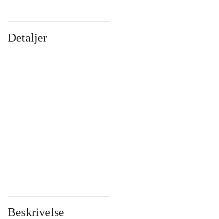
Detaljer
...
...
...
...
...
...
...
...
...
...
...
...
Beskrivelse