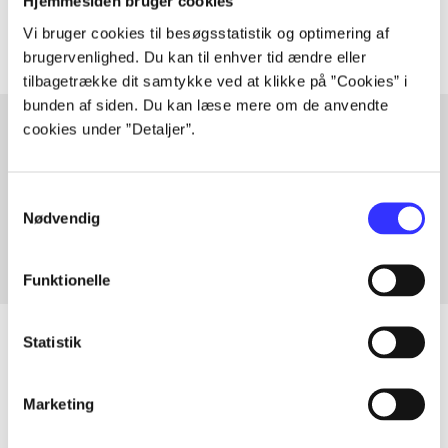
Artiklerne i
handler ofte om
Hjemmesiden bruger cookies
Vi bruger cookies til besøgsstatistik og optimering af
brugervenlighed. Du kan til enhver tid ændre eller
tilbagetrække dit samtykke ved at klikke på ”Cookies” i
bunden af siden. Du kan læse mere om de anvendte
cookies under ”Detaljer”.
Artikler med samme emner
Samtykkevalg
Fra
Nødvendig
Funktionelle
Statistik
Artikler
Marketing
Alle registrerede artikler fordelt på udgivelser