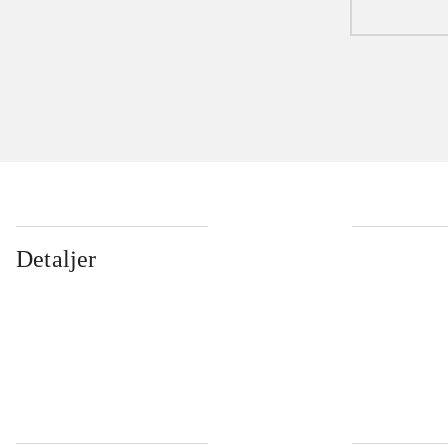
Detaljer
...
...
...
...