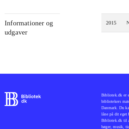
Informationer og
2015
N
udgaver
Bibliotek.dk er 
bibliotekers mat
Danmark. Du kan
låne på dit eget
Bibliotek.dk til
bøger, musik, tid