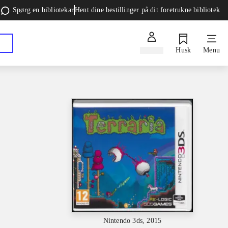
Spørg en bibliotekar
Hent dine bestillinger på dit foretrukne bibliotek
Log ind
Husk
Menu
Nintendo 3ds, 2015