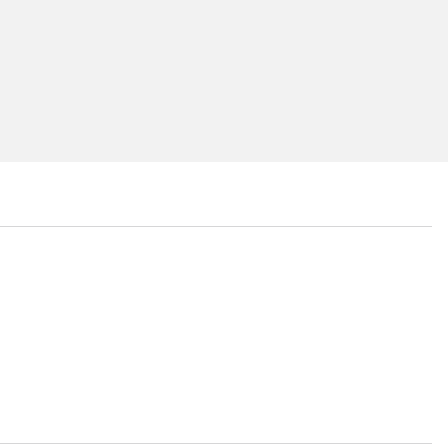
...
...