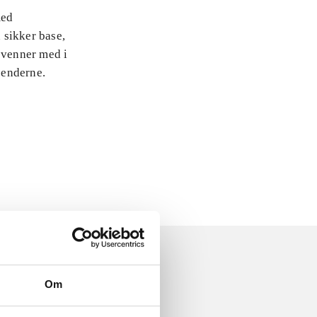
med
 sikker base,
 venner med i
jenderne.
Om