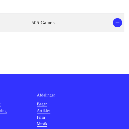
505 Games
Afdelinger
k
Bøger
ning
Artikler
Film
Musik