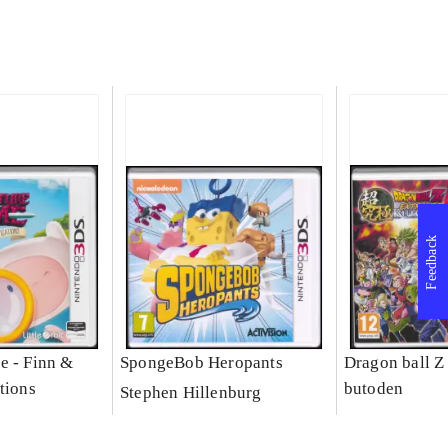
Feedback
e - Finn &
SpongeBob Heropants
Dragon ball Z
tions
butoden
Stephen Hillenburg