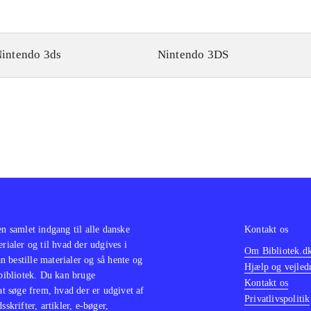
intendo 3ds
Nintendo 3DS
en samlet indgang til alle danske
Kontakt os
erialer og til hvad der udgives i
Om Bibliotek.d
 bestille materialer og så hente og
Hjælp og vejled
 bibliotek. Du kan bruge
Kontakt os
 at søge frem, hvad der er udgivet af
Privatlivspolitik
sskrifter, artikler, e-bøger,