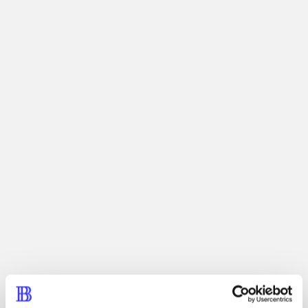
Sandkassespil. Kan du overleve i en tilfældigt genereret
2D-verden fyldt med uhyggelige monstre? Din eneste
chance er at samle ressourcer og bygge en sikker base,
hvor du kan lave nye våben og andre brugbare
genstande. Inviter op til tre venner med i spillet og hjælp
hinanden med at overleve og stå sammen i kampene mod
fjenderne.
Tidsskrift
Artiklen er en del af
lorem ipsum dolor sit amet ...
Tidsskrift