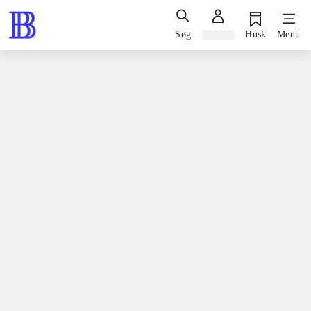
Søg
Log ind
Husk
Menu
Spil / computerspil
Nintendo 3ds, 2015
Terraria
Nintendo 3ds