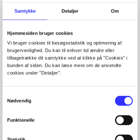
Artiklerne i
handler ofte om
Samtykke
Detaljer
Om
Hjemmesiden bruger cookies
Vi bruger cookies til besøgsstatistik og optimering af
Artikler med samme emner
brugervenlighed. Du kan til enhver tid ændre eller
tilbagetrække dit samtykke ved at klikke på ”Cookies” i
Fra
bunden af siden. Du kan læse mere om de anvendte
cookies under ”Detaljer”.
Samtykkevalg
Nødvendig
Artikler
Funktionelle
Alle registrerede artikler fordelt på udgivelser
Statistik