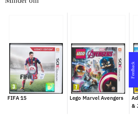
Minder om
Feedback
FIFA 15
Lego Marvel Avengers
Ad
& 