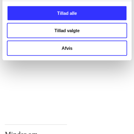
...
Tillad alle
Tillad valgte
...
Afvis
...
...
...