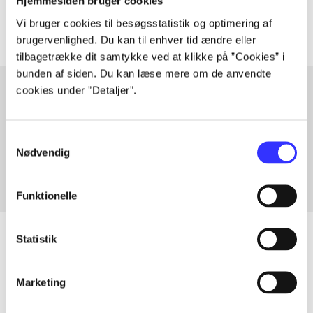
Artiklerne i
handler ofte om
Hjemmesiden bruger cookies
Vi bruger cookies til besøgsstatistik og optimering af
brugervenlighed. Du kan til enhver tid ændre eller
tilbagetrække dit samtykke ved at klikke på ”Cookies” i
bunden af siden. Du kan læse mere om de anvendte
cookies under ”Detaljer”.
Artikler med samme emner
Samtykkevalg
Fra
Nødvendig
Funktionelle
Statistik
Artikler
Marketing
Alle registrerede artikler fordelt på udgivelser