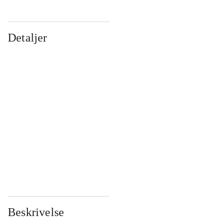
Detaljer
...
...
...
...
...
...
...
...
...
...
...
...
Beskrivelse