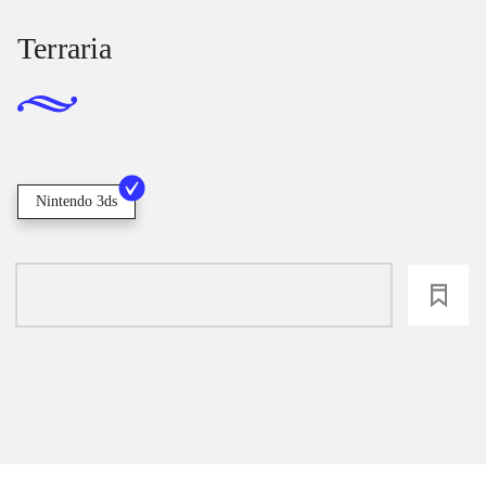
Terraria
Nintendo 3ds
loading