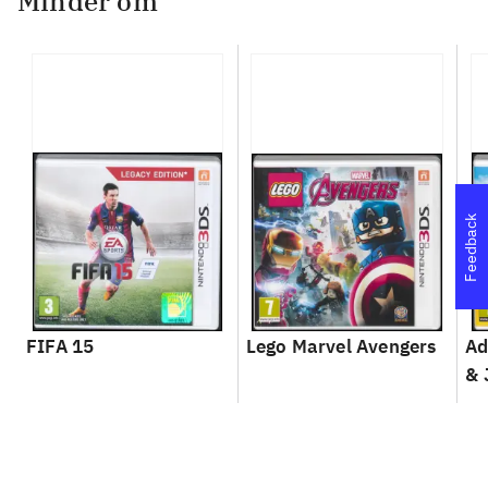
Minder om
Feedback
FIFA 15
Lego Marvel Avengers
Ad
& 