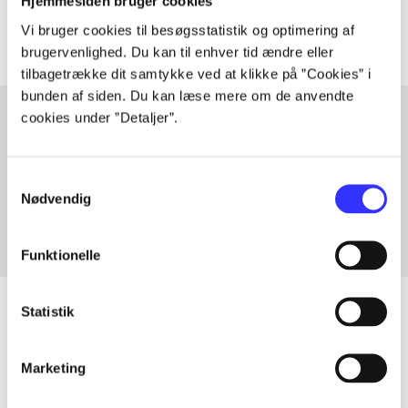
Artiklerne i
handler ofte om
Hjemmesiden bruger cookies
Vi bruger cookies til besøgsstatistik og optimering af
brugervenlighed. Du kan til enhver tid ændre eller
tilbagetrække dit samtykke ved at klikke på ”Cookies” i
bunden af siden. Du kan læse mere om de anvendte
cookies under ”Detaljer”.
Artikler med samme emner
Samtykkevalg
Fra
Nødvendig
Funktionelle
Statistik
Artikler
Marketing
Alle registrerede artikler fordelt på udgivelser