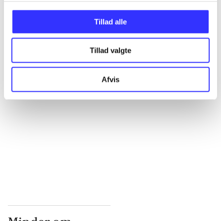
...
Tillad alle
Tillad valgte
...
Afvis
...
...
...