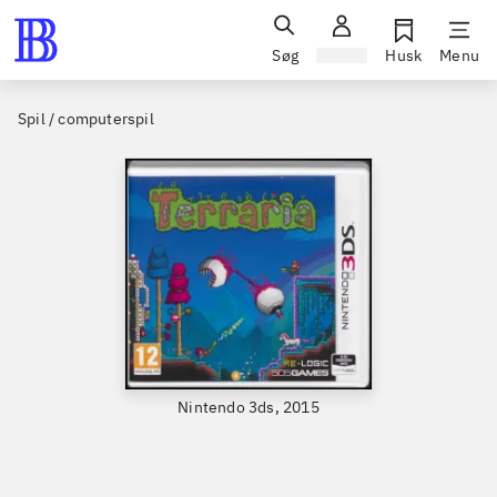
Søg
Log ind
Husk
Menu
Spil / computerspil
Nintendo 3ds, 2015