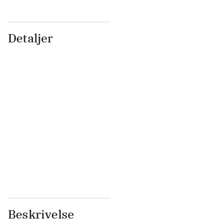
Detaljer
...
...
...
...
...
...
...
...
...
...
...
...
Beskrivelse