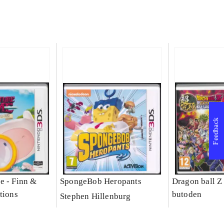
Feedback
e - Finn &
SpongeBob Heropants
Dragon ball Z
tions
butoden
Stephen Hillenburg