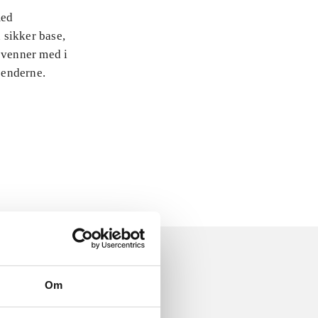
med
 sikker base,
 venner med i
jenderne.
Om