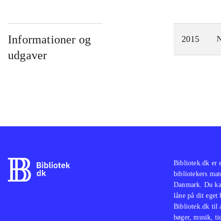
Informationer og
2015
N
udgaver
Bibliotek.dk er 
bibliotekers mat
Danmark. Du kan
låne på dit eget
Bibliotek.dk til
bøger, musik, tid