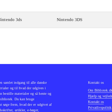
intendo 3ds
Nintendo 3DS
en samlet indgang til alle danske
Kontakt os
erialer og til hvad der udgives i
Om Bibliotek.d
 bestille materialer og så hente og
Hjælp og vejled
 bibliotek. Du kan bruge
Kontakt os
 at søge frem, hvad der er udgivet af
Privatlivspolitik
sskrifter, artikler, e-bøger,