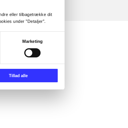
dre eller tilbagetrække dit
okies under ”Detaljer”.
Marketing
Tillad alle