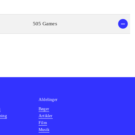
505 Games
Afdelinger
k
Bøger
ning
Artikler
Film
Musik