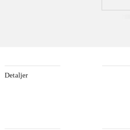
Detaljer
...
...
...
...