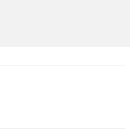
...
...