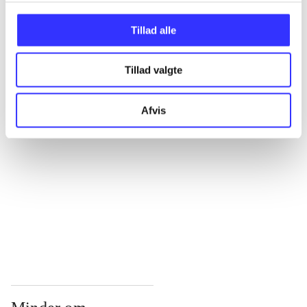
...
Tillad alle
Tillad valgte
...
Afvis
...
...
...