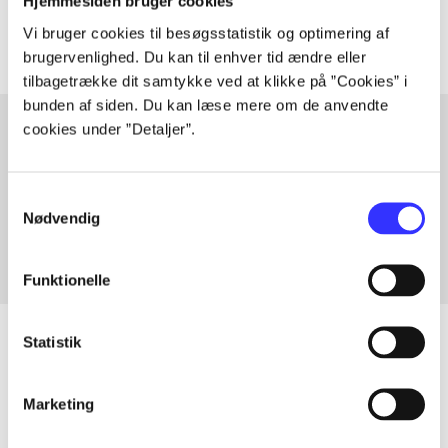
Artiklerne i
handler ofte om
Hjemmesiden bruger cookies
Vi bruger cookies til besøgsstatistik og optimering af
brugervenlighed. Du kan til enhver tid ændre eller
tilbagetrække dit samtykke ved at klikke på ”Cookies” i
bunden af siden. Du kan læse mere om de anvendte
cookies under ”Detaljer”.
Artikler med samme emner
Samtykkevalg
Fra
Nødvendig
Funktionelle
Statistik
Artikler
Marketing
Alle registrerede artikler fordelt på udgivelser