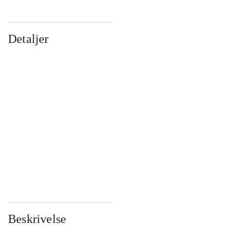
Detaljer
...
...
...
...
...
...
...
...
...
...
...
...
Beskrivelse