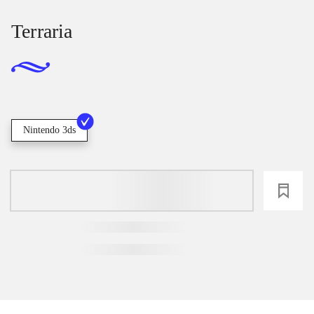
Terraria
Nintendo 3ds
loading