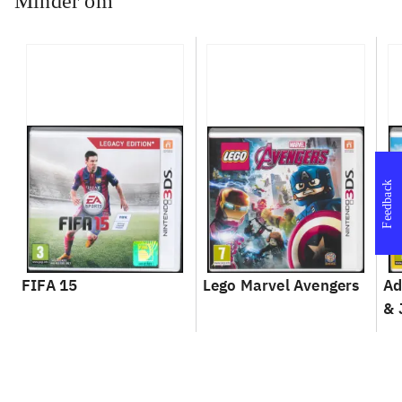
Minder om
Feedback
FIFA 15
Lego Marvel Avengers
Ad
& 