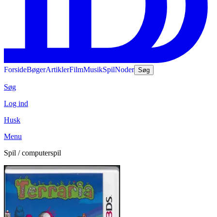
Forside
Bøger
Artikler
Film
Musik
Spil
Noder
Søg
Søg
Log ind
Husk
Menu
Spil / computerspil