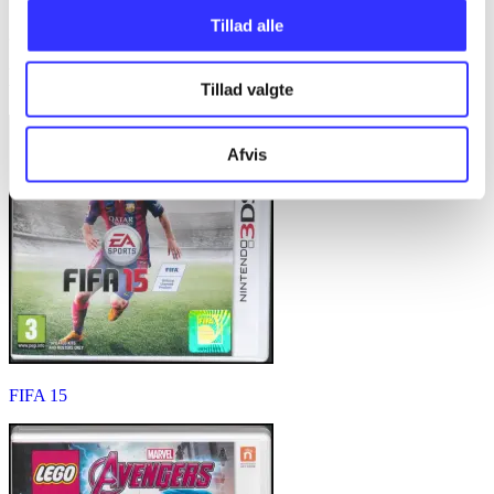
...
Tillad alle
Minder om
Tillad valgte
Afvis
FIFA 15