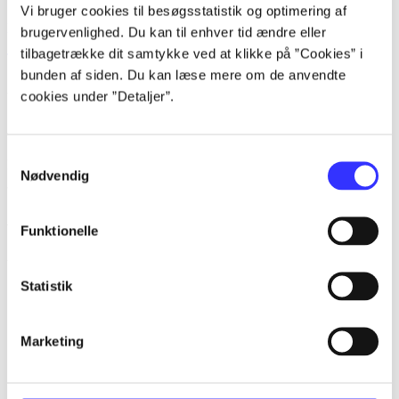
Vi bruger cookies til besøgsstatistik og optimering af
lorem ipsum dolor sit amet ...
brugervenlighed. Du kan til enhver tid ændre eller
tilbagetrække dit samtykke ved at klikke på ”Cookies” i
Tidsskrift
bunden af siden. Du kan læse mere om de anvendte
Artiklerne i
handler ofte om
cookies under ”Detaljer”.
Artikler med samme emner
Samtykkevalg
Fra
Nødvendig
Artikler
Funktionelle
Alle registrerede artikler fordelt på udgivelser
Statistik
...
...
Marketing
...
...