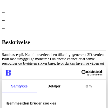
...
...
...
...
Beskrivelse
Sandkassespil. Kan du overleve i en tilfældigt genereret 2D-verden
fyldt med uhyggelige monstre? Din eneste chance er at samle
ressourcer og bygge en sikker base, hvor du kan lave nye våben og
andre brugbare genstande. Inviter op til tre venner med i spillet og
hjælp hinanden med at overleve og stå sammen i kampene mod
fjenderne.
Samtykke
Detaljer
Om
Tidsskrift
Artiklen er en del af
Hjemmesiden bruger cookies