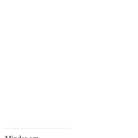
...
...
...
...
...