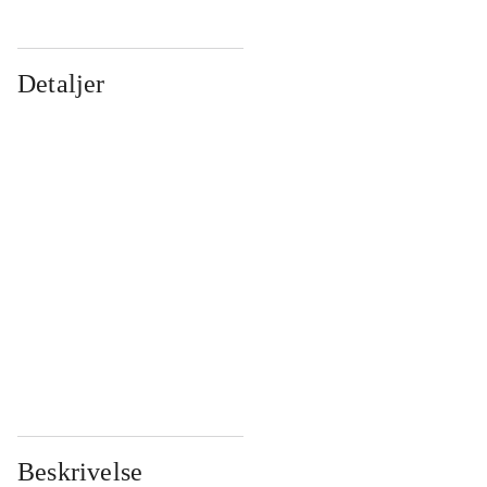
Detaljer
...
...
...
...
...
...
...
...
...
...
...
...
Beskrivelse