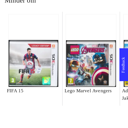
Minder om
Feedback
FIFA 15
Lego Marvel Avengers
Ad
Ja