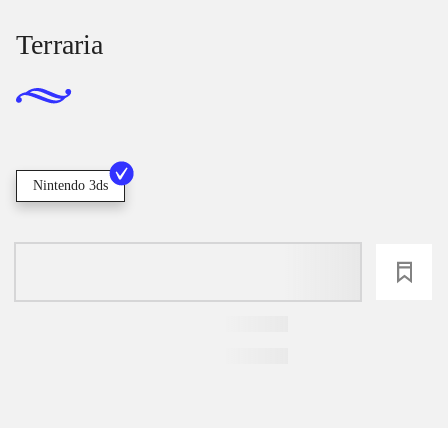
Terraria
Nintendo 3ds
loading