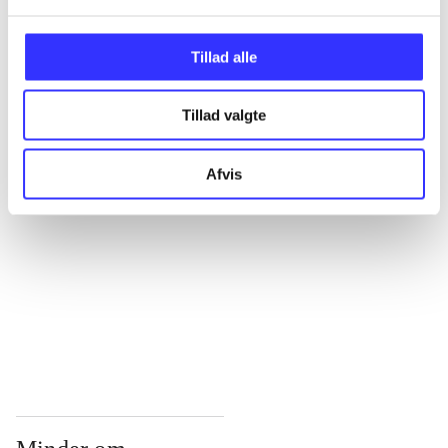
...
Tillad alle
...
Tillad valgte
...
Afvis
...
...