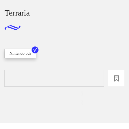
Terraria
Nintendo 3ds
loading