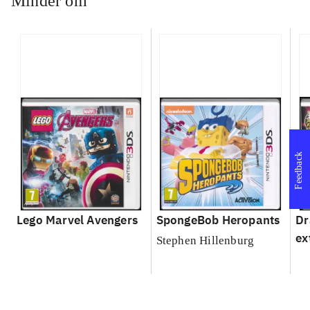
Minder om
Feedback
Lego Marvel Avengers
SpongeBob Heropants
Dr
ex
Stephen Hillenburg