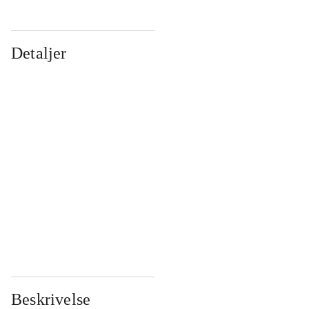
Detaljer
...
...
...
...
...
...
...
...
...
...
...
...
Beskrivelse